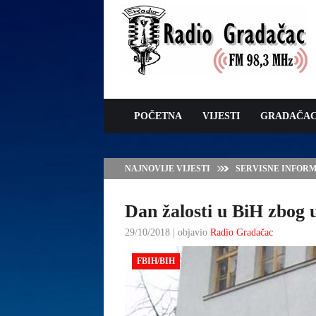
POČETNA
VIJESTI
GRADAČA
NAJNOVIJE VIJESTI
VLADA TK – POTP
GRADAČCA
Dan žalosti u BiH zbog u
29/10/2018 | objavio
Radio Gradačac
FBIH/BIH