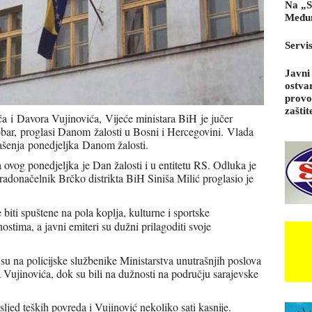
Na „S
Međun
Servi
Javni
ostva
provo
zaštit
a i Davora Vujinovića, Vijeće ministara BiH je jučer
obar, proglasi Danom žalosti u Bosni i Hercegovini.
Vlada
lašenja ponedjeljka Danom žalosti.
 ovog ponedjeljka je Dan žalosti i u entitetu RS. Odluka je
gradonačelnik Brčko distrikta BiH Siniša Milić proglasio je
biti spuštene na pola koplja, kulturne i sportske
ostima, a javni emiteri su dužni prilagoditi svoje
u na policijske službenike Ministarstva unutrašnjih poslova
Vujinovića, dok su bili na dužnosti na području sarajevske
ljed teških povreda i Vujinović nekoliko sati kasnije.