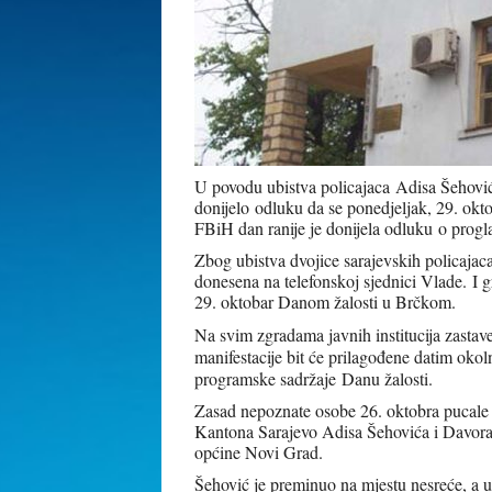
U povodu ubistva policajaca Adisa Šehović
donijelo odluku da se ponedjeljak, 29. okt
FBiH dan ranije je donijela odluku o prog
Zbog ubistva dvojice sarajevskih policajaca
donesena na telefonskoj sjednici Vlade.
I 
29. oktobar Danom žalosti u Brčkom
.
Na svim zgradama javnih institucija zastave 
manifestacije bit će prilagođene datim okoln
programske sadržaje Danu žalosti.
Zasad nepoznate osobe 26. oktobra pucale s
Kantona Sarajevo Adisa Šehovića i Davora 
općine Novi Grad.
Šehović je preminuo na mjestu nesreće, a us