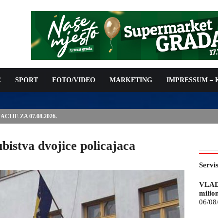
C
SPORT
FOTO/VIDEO
MARKETING
IMPRESSUM –
ISAN UGOVOR: 6,9 MILIONA KM ZA VODOSNABDIJEVANJE
bistva dvojice policajaca
Servi
VLAD
milio
06/08