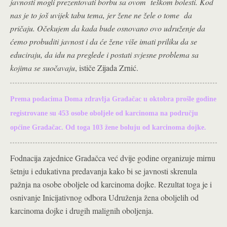
javnosti mogli prezentovati borbu sa ovom teškom bolesti. Kod
nas je to još uvijek tabu tema, jer žene ne žele o tome da
pričaju. Očekujem da kada bude osnovano ovo udruženje da
ćemo probuditi javnost i da će žene više imati priliku da se
educiraju, da idu na preglede i postati svjesne problema sa
kojima se suočavaju
, ističe Zijada Zrnić.
Prema podacima Doma zdravlja Gradačac u oktobra prošle godine
registrovane su 453 osobe oboljele od karcinoma na području
općine Gradačac. Od toga 103 žene boluju od karcinoma dojke.
Fodnacija zajednice Gradačca već dvije godine organizuje mirnu
šetnju i edukativna predavanja kako bi se javnosti skrenula
pažnja na osobe oboljele od karcinoma dojke. Rezultat toga je i
osnivanje Inicijativnog odbora Udruženja žena oboljelih od
karcinoma dojke i drugih malignih oboljenja.