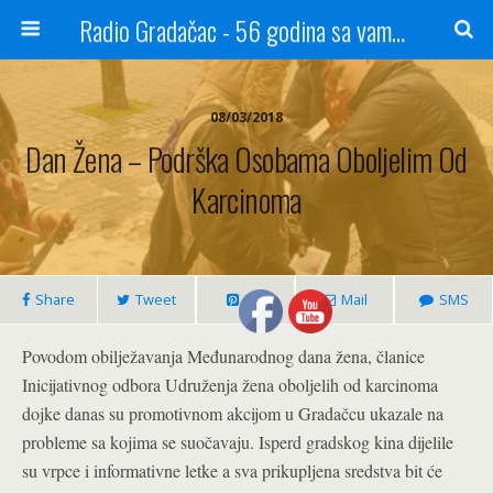
Radio Gradačac - 56 godina sa vama...
08/03/2018
Dan Žena – Podrška Osobama Oboljelim Od
Karcinoma
Share
Tweet
Pin
Mail
SMS
Povodom obilježavanja Međunarodnog dana žena, članice
Inicijativnog odbora Udruženja žena oboljelih od karcinoma
dojke danas su promotivnom akcijom u Gradačcu ukazale na
probleme sa kojima se suočavaju. Isperd gradskog kina dijelile
su vrpce i informativne letke a sva prikupljena sredstva bit će