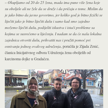
–
Okupljamo od 20 do 25 žena, mada ima puno više žena koje
su oboljele ali ne žele da se druže i da pričaju o tome. Mislim da
je jako bitno da javno govorimo, jer koliko god je bitno fizički se
liječiti jako je bitno liječiti dušu i samo kad smo zajedno
možemo liječiti dušu, podijeliti iskustva i istaći probleme sa
kojima se susrećemo u liječenju. I nadam se da će naša lokalna
zajednica otvoriti dušu, prihvatiti nas i pružiti pomoć pri
osnivanju jednog ovakvog udruženja
, poručila je Zijada Zrnić,
članica Inicijativnog odbora Udruženja žena oboljelih od
karcinoma dojke u Gradačcu.