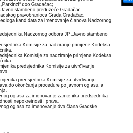
 „Parkinzi“ doo Gradačac;
P Javno stambeno preduzeće Gradačac.
Gradskog pravobranioca Grada Gradačac.
prijedloga kandidata za imenovanje članova Nadzornog
.
 predsjednika Nadzornog odbora JP „Javno stambeno
predsjednika Komisije za nadziranje primjene Kodeksa
ćnika.
predsjednika Komisije za nadziranje primjene Kodeksa
ćnika.
amjenika predsjednika Komisije za utvrđivanje
rava.
amjenika predsjednika Komisije za utvrđivanje
prava do okončanja procedure po javnom oglasu, a
ja.
javnog oglasa za imenovanje zamjenika predsjednika
dnosti nepokretnosti i prava.
javnog oglasa za imenovanje dva člana Gradske