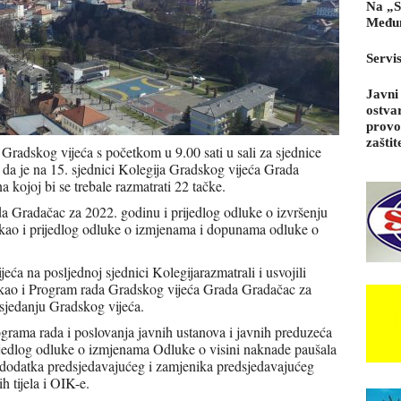
Na „S
Međun
Servi
Javni
ostva
provo
zaštit
Gradskog vijeća s početkom u 9.00 sati u sali za sjednice
a je na 15. sjednici Kolegija Gradskog vijeća Grada
 kojoj bi se trebale razmatrati 22 tačke.
ada Gradačac za 2022. godinu i prijedlog odluke o izvršenju
ao i prijedlog odluke o izmjenama i dopunama odluke o
.
eća na posljednoj sjednici Kolegijarazmatrali i usvojili
a kao i Program rada Gradskog vijeća Grada Gradačac za
asjedanju Gradskog vijeća.
programa rada i poslovanja javnih ustanova i javnih preduzeća
jedlog odluke o izmjenama Odluke o visini naknade paušala
 dodatka predsjedavajućeg i zamjenika predsjedavajućeg
 tijela i OIK-e.