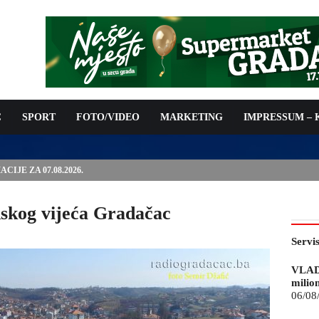
C
SPORT
FOTO/VIDEO
MARKETING
IMPRESSUM –
ISAN UGOVOR: 6,9 MILIONA KM ZA VODOSNABDIJEVANJE
dskog vijeća Gradačac
Servi
VLAD
milio
06/08