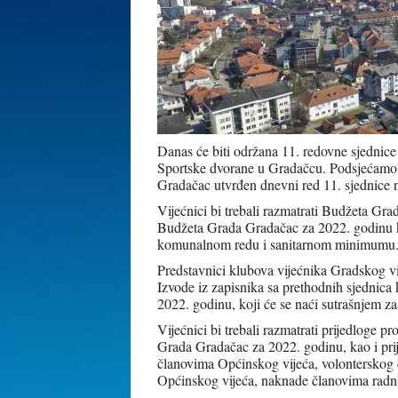
Danas će biti održana 11. redovne sjednice 
Sportske dvorane u Gradačcu. Podsjećamo d
Gradačac utvrđen dnevni red 11. sjednice na
Vijećnici bi trebali razmatrati Budžeta Gr
Budžeta Grada Gradačac za 2022. godinu k
komunalnom redu i sanitarnom minimumu
Predstavnici klubova vijećnika Gradskog vij
Izvode iz zapisnika sa prethodnih sjednic
2022. godinu, koji će se naći sutrašnjem z
Vijećnici bi trebali razmatrati prijedloge 
Grada Gradačac za 2022. godinu, kao i pri
članovima Općinskog vijeća, volonterskog
Općinskog vijeća, naknade članovima radnih