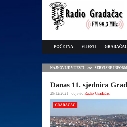
POČETNA
VIJESTI
GRADAČA
NAJNOVIJE VIJESTI
VLADA TK – POTP
GRADAČCA
Danas 11. sjednica Gra
29/12/2021 | objavio
Radio Gradačac
GRADAČAC