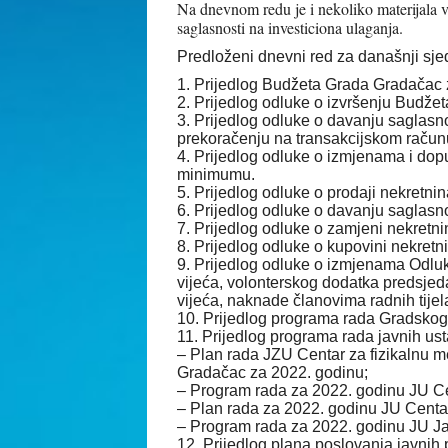
Na dnevnom redu je i nekoliko materijala v
saglasnosti na investiciona ulaganja.
Predloženi dnevni red za današnji sje
1. Prijedlog Budžeta Grada Gradačac 
2. Prijedlog odluke o izvršenju Budže
3. Prijedlog odluke o davanju saglas
prekoračenju na transakcijskom račun
4. Prijedlog odluke o izmjenama i d
minimumu.
5. Prijedlog odluke o prodaji nekretnin
6. Prijedlog odluke o davanju saglasno
7. Prijedlog odluke o zamjeni nekretn
8. Prijedlog odluke o kupovini nekretn
9. Prijedlog odluke o izmjenama Odlu
vijeća, volonterskog dodatka predsje
vijeća, naknade članovima radnih tijela
10. Prijedlog programa rada Gradskog 
11. Prijedlog programa rada javnih u
– Plan rada JZU Centar za fizikalnu med
Gradačac za 2022. godinu;
– Program rada za 2022. godinu JU Ce
– Plan rada za 2022. godinu JU Centa
– Program rada za 2022. godinu JU Jav
12. Prijedlog plana poslovanja javni