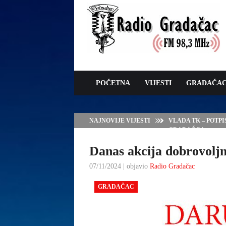
POČETNA
VIJESTI
GRADAČA
NAJNOVIJE VIJESTI
VLADA TK – POTP
GRADAČCA
Danas akcija dobrovoljn
07/11/2024 | objavio
Radio Gradačac
GRADAČAC