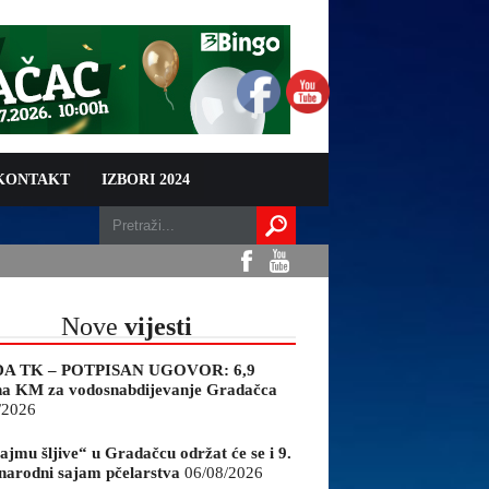
 KONTAKT
IZBORI 2024
Nove
vijesti
A TK – POTPISAN UGOVOR: 6,9
na KM za vodosnabdijevanje Gradačca
/2026
ajmu šljive“ u Gradačcu održat će se i 9.
arodni sajam pčelarstva
06/08/2026