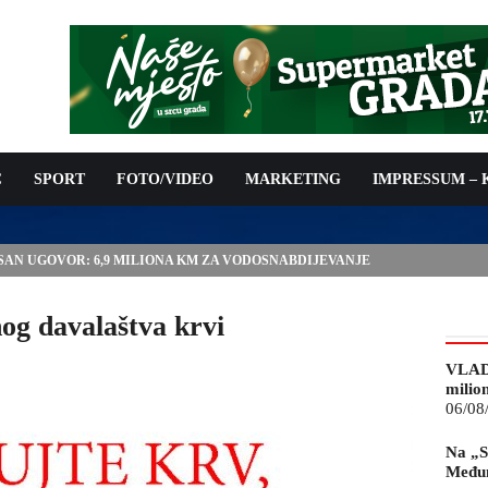
C
SPORT
FOTO/VIDEO
MARKETING
IMPRESSUM –
ISAN UGOVOR: 6,9 MILIONA KM ZA VODOSNABDIJEVANJE
og davalaštva krvi
VLAD
milio
06/08
Na „S
Međun