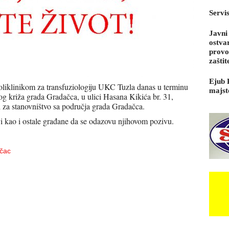
Servi
Javni
ostva
provo
zaštit
Ejub 
Poliklinikom za transfuziologiju UKC Tuzla danas u terminu
majst
nog križa grada Gradačca,
u ulici Hasana Kikića br. 31,
i za stanovništvo sa područja grada Gradačca.
i kao i ostale građane da se odazovu njihovom pozivu.
ačac