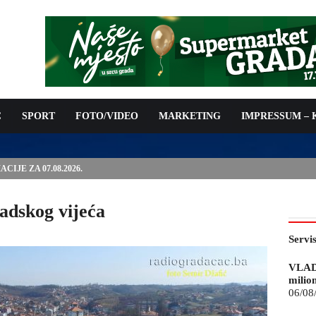
C
SPORT
FOTO/VIDEO
MARKETING
IMPRESSUM –
ISAN UGOVOR: 6,9 MILIONA KM ZA VODOSNABDIJEVANJE
adskog vijeća
Servi
VLAD
milio
06/08