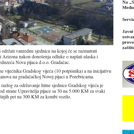
Na „S
Međun
Servi
Javni
ostva
provo
zaštit
 održati vanrednu sjednicu na kojoj će se razmatrati
ci Arizona nakon donošenja odluke o naplati ulaska i
eduzeća Nova pijaca d.o.o. Gradačac.
ne vijećnika Gradskog vijeća (10 potpisnika) a na inicijativu
tanova na gradačačkoj Novoj pijaci u Porebricama.
razlog za održavanje hitne sjednice Gradskog vijeća je
 od strane Upravitelja pijace sa 30 na 5.000 KM za svaki
šnjih pet na 300 KM za kombi vozilo.