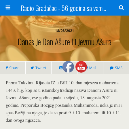
Radio Gradačac - 56 godina sa vama...
18/08/2021
Danas Je Dan Ašure Ili Jevmu Ašura
Share
Tweet
Pin
Mail
SMS
Prema Takvimu Rijaseta IZ u BiH 10. dan mjeseca muharrema
1443. h.g. koji se u islamskoj tradiciji naziva Danom Ašure ili
Jevmu Ašura, ove godine pada u srijedu, 18. augusta 2021.
godine. Preporuka Božijeg poslanika Muhammeda, neka je mir i
spas Božiji na njega, je da se posti 9. i 10. muharem, ili 10. i 11.
dan ovoga mjeseca.