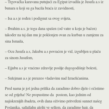
– Trgovačka karavana putujući za Egipat izvadila je Jusufa a.s iz
bunara u koji su ga bacila braća iz zavidnosti,
– Isa a.s je rođen i podignut sa ovog svijeta,
– Ibrahim a.s. je toga dana spašen (od vatre u koju je bačen)
također na taj dan mu je poklonjen ovan za kurban u zamjenu za
sina Ismaila,
– Ocu Jusufa a.s, Jakubu a.s povraćen je vid, izgubljen u plaču
za sinom Jusufom,
– Ejjubu a.s je vraćeno zdravlje poslije dugogodišnje bolesti,
– Sulejman a.s je preuzeo vladavinu nad Izraelićanima.
Pred nama je još jedna prilika da zaradimo dobro djelo i očistimo
se od grijeha! Ne propustimo da postom, kao jednim od
najiskrenijih ibadeta, ovih dana oživimo pritvrđeni sunnet našeg
Poslanika, sallallahu alejhi ve sellem, da zaradimo hajr, da