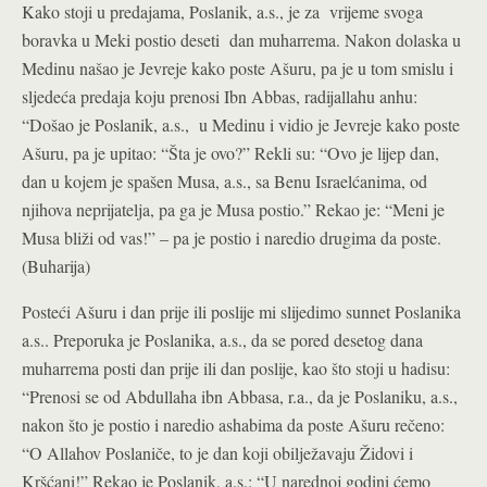
Kako stoji u predajama, Poslanik, a.s., je za vrijeme svoga
boravka u Meki postio deseti dan muharrema. Nakon dolaska u
Medinu našao je Jevreje kako poste Ašuru, pa je u tom smislu i
sljedeća predaja koju prenosi Ibn Abbas, radijallahu anhu:
“Došao je Poslanik, a.s., u Medinu i vidio je Jevreje kako poste
Ašuru, pa je upitao: “Šta je ovo?” Rekli su: “Ovo je lijep dan,
dan u kojem je spašen Musa, a.s., sa Benu Israelćanima, od
njihova neprijatelja, pa ga je Musa postio.” Rekao je: “Meni je
Musa bliži od vas!” – pa je postio i naredio drugima da poste.
(Buharija)
Posteći Ašuru i dan prije ili poslije mi slijedimo sunnet Poslanika
a.s.. Preporuka je Poslanika, a.s., da se pored desetog dana
muharrema posti dan prije ili dan poslije, kao što stoji u hadisu:
“Prenosi se od Abdullaha ibn Abbasa, r.a., da je Poslaniku, a.s.,
nakon što je postio i naredio ashabima da poste Ašuru rečeno:
“O Allahov Poslaniče, to je dan koji obilježavaju Židovi i
Kršćani!” Rekao je Poslanik, a.s.: “U narednoj godini ćemo