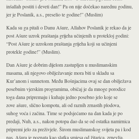
inšallah postiti i deveti dan!” Pa on nije dočekao narednu godinu,
jer je Poslanik, a.s., preselio te godine!” (Muslim)
Kada su ga pitali o Danu Ašure, Allahov Poslanik je rekao da je
post Ašure uzrok praštanja grijeha učinjenih u protekloj godini:
“Post Ašure je uzrokom praštanja grijeha koji su učinjeni
protekle godine!” (Muslim).
Dan Ašure je dobrim dijelom zastupljen u muslimanskim
masama, ali njegovo obilježavanje mora biti u skladu sa
Kur’anom i sunnetom. Među Bošnjacima ovaj se dan obilježava
posebnim vjerskim programima, običaj je da mnoge porodice
toga dana pripremaju i kuhaju jedno posebno jelo koje se
zove ašure, slično kompotu, ali od raznih zrnastih plodova,
suhog voća i začina. Time se podsjećamo na dan kada je po
predaji, Nuh, a.s., nakon potopa dao da se od ostatka namirnica
pripremi jelo za preživjele. Širom muslimanskog svijeta pa i kod
nas, Ašura je poznata kao slatka smjesa od žitarica, zrnevlja,