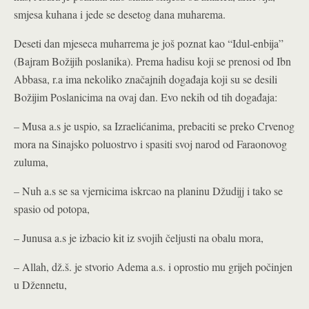
smjesa kuhana i jede se desetog dana muharema.
Deseti dan mjeseca muharrema je još poznat kao “Idul-enbija”
(Bajram Božijih poslanika). Prema hadisu koji se prenosi od Ibn
Abbasa, r.a ima nekoliko značajnih događaja koji su se desili
Božijim Poslanicima na ovaj dan. Evo nekih od tih događaja:
– Musa a.s je uspio, sa Izraelićanima, prebaciti se preko Crvenog
mora na Sinajsko poluostrvo i spasiti svoj narod od Faraonovog
zuluma,
– Nuh a.s se sa vjernicima iskrcao na planinu Džudijj i tako se
spasio od potopa,
– Junusa a.s je izbacio kit iz svojih čeljusti na obalu mora,
– Allah, dž.š. je stvorio Adema a.s. i oprostio mu grijeh počinjen
u Džennetu,