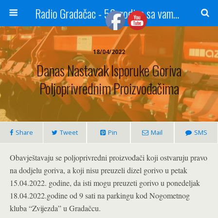
Radio Gradačac - 56 godina sa vama...
18/04/2022
Danas Nastavak Isporuke Goriva
Poljoprivrednim Proizvođačima
Share
Tweet
Pin
Mail
SMS
Obavještavaju se poljoprivredni proizvođači koji ostvaruju pravo
na dodjelu goriva, a koji nisu preuzeli dizel gorivo u petak
15.04.2022. godine, da isti mogu preuzeti gorivo u ponedeljak
18.04.2022.godine od 9 sati na parkingu kod Nogometnog
kluba “Zvijezda” u Gradačcu.