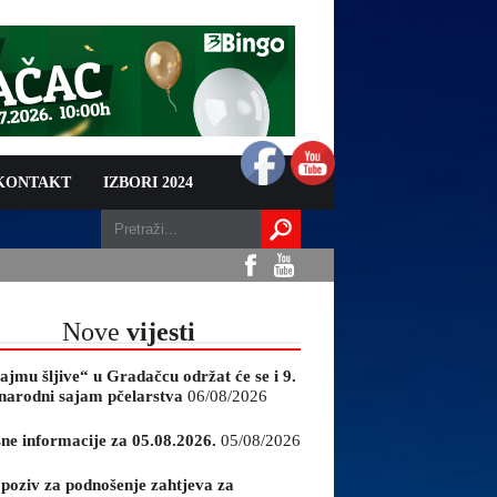
 KONTAKT
IZBORI 2024
Nove
vijesti
ajmu šljive“ u Gradačcu održat će se i 9.
arodni sajam pčelarstva
06/08/2026
sne informacije za 05.08.2026.
05/08/2026
 poziv za podnošenje zahtjeva za