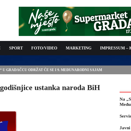
C
SPORT
FOTO/VIDEO
MARKETING
IMPRESSUM –
E“ U GRADAČCU ODRŽAT ĆE SE I 9. MEĐUNARODNI SAJAM
 godišnjice ustanka naroda BiH
Na „S
Međun
Servi
Javni