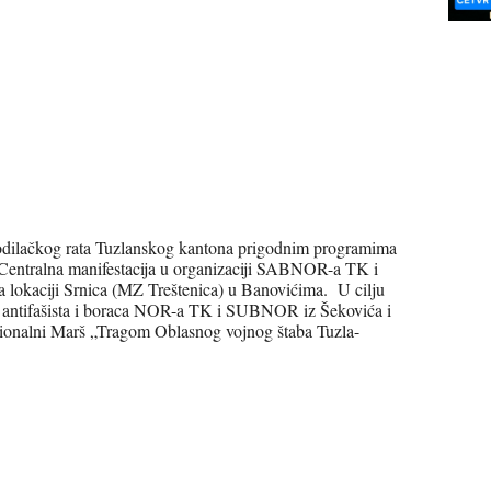
bodilačkog rata Tuzlanskog kantona prigodnim programima
. Centralna manifestacija u organizaciji SABNOR-a TK i
na lokaciji Srnica (MZ Treštenica) u Banovićima. U cilju
 antifašista i boraca NOR-a TK i SUBNOR iz Šekovića i
icionalni Marš „Tragom Oblasnog vojnog štaba Tuzla-