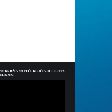
ŠNO
KNJIŽEVNO VEČE KIKIĆEVIH SUSRETA
 04.06.2022.