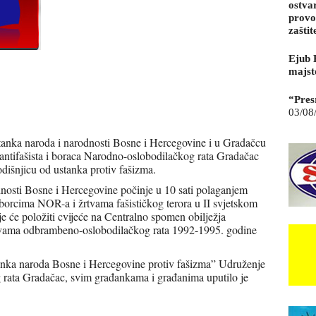
ostva
provo
zaštit
Ejub 
majst
“Pres
03/08
tanka naroda i narodnosti Bosne i Hercegovine i u Gradačcu
antifašista i boraca Narodno-oslobodilačkog rata Gradačac
odišnjicu od ustanka protiv fašizma.
nosti Bosne i Hercegovine počinje u 10 sati polaganjem
borcima NOR-a i žrtvama fašističkog terora u II svjetskom
e će položiti cvijeće na Centralno spomen obilježja
rtvama odbrambeno-oslobodilačkog rata 1992-1995. godine
anka naroda Bosne i Hercegovine protiv fašizma” Udruženje
g rata Gradačac, svim građankama i građanima uputilo je