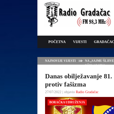
POČETNA
VIJESTI
GRADAČA
NAJNOVIJE VIJESTI
NA „SAJMU ŠLJIV
PČELARSTVA
Danas obilježavanje 81.
protiv fašizma
27/07/2022 | objavio
Radio Gradačac
BORAČKA UDRUŽENJA