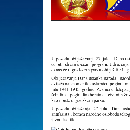
U povodu obilježavanja 27. jula – Dana us
će biti održan svečani program. Udruženja 
danas će u gradskom parku obilježiti 81. g
Obilježavanje Dana ustanka naroda i naord
cvijeća na spomenik-kosturnicu poginulim 
ratu 1941-1945. godine. Zvanične delegacij
šehidima, poginulim borcima i civilnim ž
kao i biste u gradskom parku.
U povodu obilježanja „27. jula – Dana ust
antifašista i boraca narodno oslobodilačko
javnu čestitku.