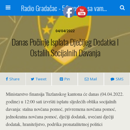
Radio Gradačac - 56 godina sa vama...
04/04/2022
Danas Počinje Isplata Dječijeg Dodatka I
Ostalih Socijalnih Davanja
Share
Tweet
Pin
Mail
SMS
Ministarstvo finansija Tuzlanskog kantona će danas (04.04.2022.
godine) u 12:00 sati izvršiti isplatu sljedećih oblika socijalnih
davanja: stalna novčana pomoć, privremena novčana pomoć,
jednokratna novčana pomoć, dječiji dodatak,
uvećani dječiji
dodatak, hraniteljstvo, podrška pronatalitetnoj politici