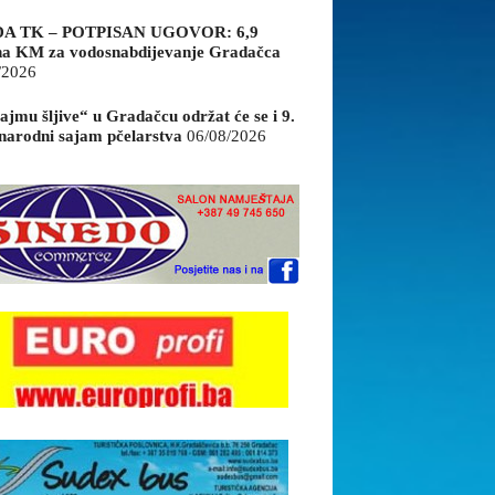
A TK – POTPISAN UGOVOR: 6,9
na KM za vodosnabdijevanje Gradačca
/2026
ajmu šljive“ u Gradačcu održat će se i 9.
arodni sajam pčelarstva
06/08/2026