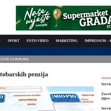
C
SPORT
FOTO/VIDEO
MARKETING
IMPRESSUM –
IJE ZA 09.08.2026.
ktobarskih penzija
Servi
Završ
šljiv
Servi