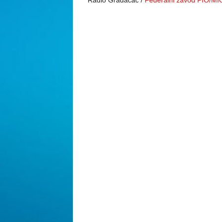
Radio Gradačac /
Federalni zavod PIO/MI