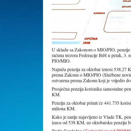
U skladu sa Zakonom o MIO/PIO, penzije za
računa trezora Federacije BiH u petak, 3.
PIO/MIO.
Najniža penzija za oktobar iznosi 538,27
prema Zakonu o MIO/PIO (Službene novine
ostvarena prema Zakonu koji je vrijedio d
Prosječna penzija korisnika samostalne penz
KM.
Penziju za oktobar primit će 441.735 koris
miliona KM.
Kako je ranije najavljeno iz Vlade TK, pen
iznos od 538 KM, uz oktobarsku penziju bi