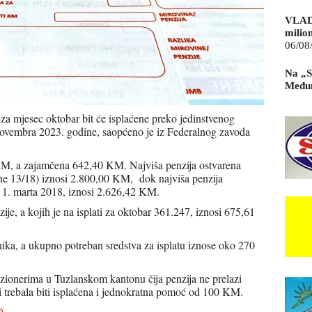
VLAD
milio
06/08
Na „S
Međun
 mjesec oktobar bit će isplaćene preko jedinstvenog
 novembra 2023. godine, saopćeno je iz Federalnog zavoda
 KM, a zajamčena 642,40 KM. Najviša penzija ostvarena
 13/18) iznosi 2.800,00 KM, dok najviša penzija
o 1. marta 2018, iznosi 2.626,42 KM.
ije, a kojih je na isplati za oktobar 361.247, iznosi 675,61
nika, a ukupno potreban sredstva za isplatu iznose oko 270
zionerima u Tuzlanskom kantonu čija penzija ne prelazi
 trebala biti isplaćena i jednokratna pomoć od 100 KM.