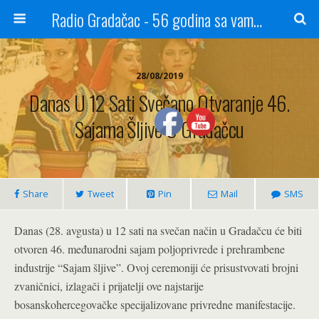
Radio Gradačac - 56 godina sa vama...
28/08/2019
Danas U 12 Sati Svečano Otvaranje 46.
Sajama Šljive U Gradačcu
Share
Tweet
Pin
Mail
SMS
Danas (28. avgusta) u 12 sati na svečan način u Gradačcu će biti
otvoren 46. međunarodni sajam poljoprivrede i prehrambene
industrije “Sajam šljive”. Ovoj ceremoniji će prisustvovati brojni
zvaničnici, izlagači i prijatelji ove najstarije
bosanskohercegovačke specijalizovane privredne manifestacije.