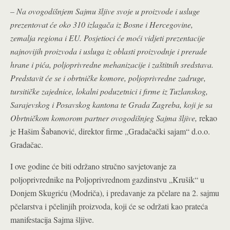
– Na ovogodišnjem Sajmu šljive svoje u proizvode i usluge
prezentovat će oko 310 izlagača iz Bosne i Hercegovine,
zemalja regiona i EU. Posjetioci će moći vidjeti prezentacije
najnovijih proizvoda i usluga iz oblasti proizvodnje i prerade
hrane i pića, poljoprivredne mehanizacije i zaštitnih sredstava.
Predstavit će se i obrtničke komore, poljoprivredne zadruge,
tursitičke zajednice, lokalni poduzetnici i firme iz Tuzlanskog,
Sarajevskog i Posavskog kantona te Grada Zagreba, koji je sa
Obrtničkom komorom partner ovogodišnjeg Sajma šljive,
rekao
je Hašim Šabanović, direktor firme „Gradačački sajam“ d.o.o.
Gradačac.
I ove godine će biti održano stručno savjetovanje za
poljoprivrednike na Poljoprivrednom gazdinstvu „Krušik“ u
Donjem Skugriću (Modriča), i predavanje za pčelare na 2. sajmu
pčelarstva i pčelinjih proizvoda, koji će se održati kao prateća
manifestacija Sajma šljive.