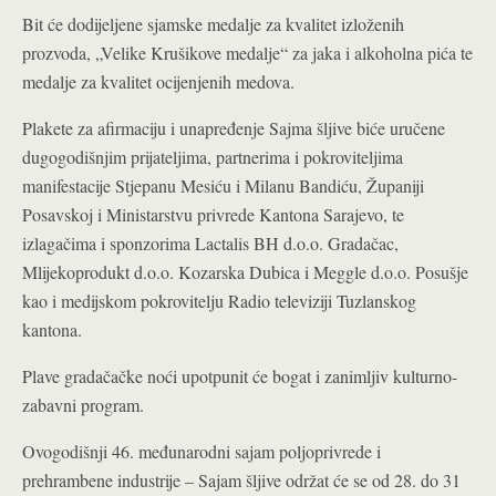
Bit će dodijeljene sjamske medalje za kvalitet izloženih
prozvoda, „Velike Krušikove medalje“ za jaka i alkoholna pića te
medalje za kvalitet ocijenjenih medova.
Plakete za afirmaciju i unapređenje Sajma šljive biće uručene
dugogodišnjim prijateljima, partnerima i pokroviteljima
manifestacije Stjepanu Mesiću i Milanu Bandiću, Županiji
Posavskoj i Ministarstvu privrede Kantona Sarajevo, te
izlagačima i sponzorima Lactalis BH d.o.o. Gradačac,
Mlijekoprodukt d.o.o. Kozarska Dubica i Meggle d.o.o. Posušje
kao i medijskom pokrovitelju Radio televiziji Tuzlanskog
kantona.
Plave gradačačke noći upotpunit će bogat i zanimljiv kulturno-
zabavni program.
Ovogodišnji 46. međunarodni sajam poljoprivrede i
prehrambene industrije – Sajam šljive održat će se od 28. do 31