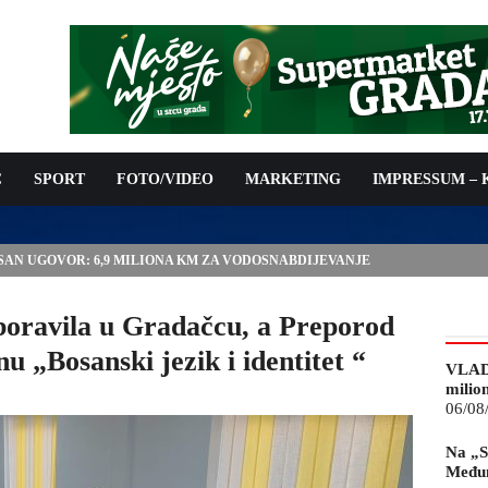
C
SPORT
FOTO/VIDEO
MARKETING
IMPRESSUM –
ISAN UGOVOR: 6,9 MILIONA KM ZA VODOSNABDIJEVANJE
boravila u Gradačcu, a Preporod
u „Bosanski jezik i identitet “
VLAD
milio
06/08
Na „S
Međun