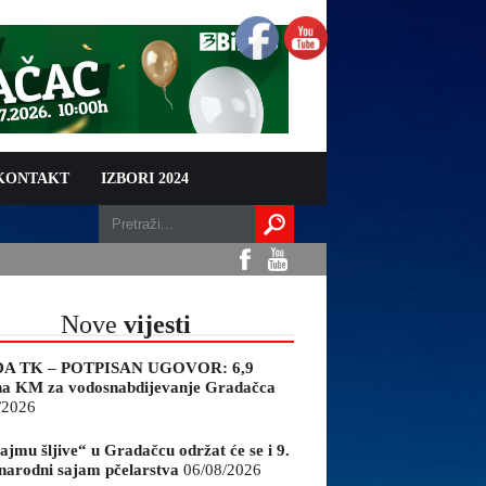
 KONTAKT
IZBORI 2024
Nove
vijesti
A TK – POTPISAN UGOVOR: 6,9
na KM za vodosnabdijevanje Gradačca
/2026
ajmu šljive“ u Gradačcu održat će se i 9.
arodni sajam pčelarstva
06/08/2026