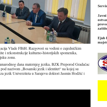
Servi
Javni
ostva
provo
zaštit
Ejub 
majst
gacija Vlade FBiH. Razgovori su vođeni o zajedničkim
tite i rekonstrukcije kulturno-historijskih spomenika,
ijsku zonu.
đunarodnog dana maternjeg jezika, BZK Preporod Gradačac
 pod nazivom „Bosanski jezik i identitet“ na kojoj su
ta za jezik Univerziteta u Sarajevu doktori Jasmin Hodžić i