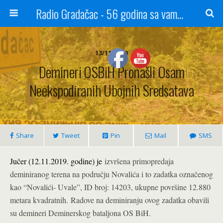
Radio Gradačac - 56 godina sa vama...
13/11/2019
Demineri OSBiH Pronašli Osam
Neekspodiranih Ubojnih Sredsatava
Share
Tweet
Pin
Mail
SMS
Jučer (12.11.2019. godine) je
izvršena primopredaja
deminiranog terena na području Novalića i to zadatka označenog
kao “Novalići- Uvale”, ID broj: 14203, ukupne površine 12.880
metara kvadratnih. Radove na deminiranju ovog zadatka obavili
su demineri Deminerskog bataljona OS BiH.