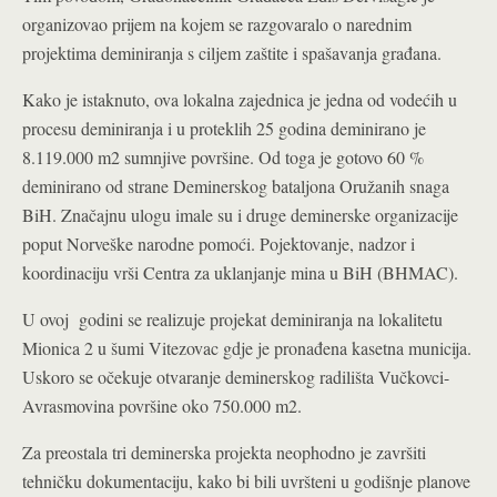
organizovao prijem na kojem se razgovaralo o narednim
projektima deminiranja s ciljem zaštite i spašavanja građana.
Kako je istaknuto, ova lokalna zajednica je jedna od vodećih u
procesu deminiranja i u proteklih 25 godina deminirano je
8.119.000 m2 sumnjive površine. Od toga je gotovo 60 %
deminirano od strane Deminerskog bataljona Oružanih snaga
BiH. Značajnu ulogu imale su i druge deminerske organizacije
poput Norveške narodne pomoći. Pojektovanje, nadzor i
koordinaciju vrši Centra za uklanjanje mina u BiH (BHMAC).
U ovoj godini se realizuje projekat deminiranja na lokalitetu
Mionica 2 u šumi Vitezovac gdje je pronađena kasetna municija.
Uskoro se očekuje otvaranje deminerskog radilišta Vučkovci-
Avrasmovina površine oko 750.000 m2.
Za preostala tri deminerska projekta neophodno je završiti
tehničku dokumentaciju, kako bi bili uvršteni u godišnje planove