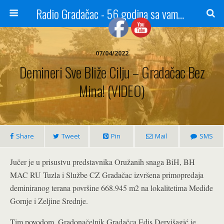
Radio Gradačac - 56 godina sa vama...
07/04/2022
Demineri Sve Bliže Cilju – Gradačac Bez
Mina! (VIDEO)
Share
Tweet
Pin
Mail
SMS
Jučer je u prisustvu predstavnika Oružanih snaga BiH, BH
MAC RU Tuzla i Službe CZ Gradačac izvršena primopredaja
deminiranog terana površine 668.945 m2 na lokalitetima Mediđe
Gornje i Zeljine Srednje.
Tim povodom, Gradonačelnik Gradačca Edis Dervišagić je