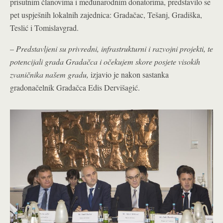
prisutnim članovima i međunarodnim donatorima, predstavilo se
pet uspješnih lokalnih zajednica: Gradačac, Tešanj, Gradiška,
Teslić i Tomislavgrad.
–
Predstavljeni su privredni, infrastrukturni i razvojni projekti, te
potencijali grada Gradačca i očekujem skore posjete visokih
zvaničnika našem gradu,
izjavio je nakon sastanka
gradonačelnik Gradačca Edis Dervišagić.