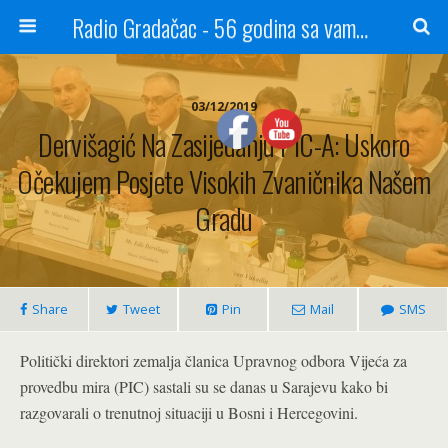
Radio Gradačac - 56 godina sa vama...
03/12/2019
Dervišagić Na Zasijedanju PIC-A: Uskoro
Očekujem Posjete Visokih Zvaničnika Našem
Gradu
Share
Tweet
Pin
Mail
SMS
Politički direktori zemalja članica Upravnog odbora Vijeća za
provedbu mira (PIC) sastali su se danas u Sarajevu kako bi
razgovarali o trenutnoj situaciji u Bosni i Hercegovini.