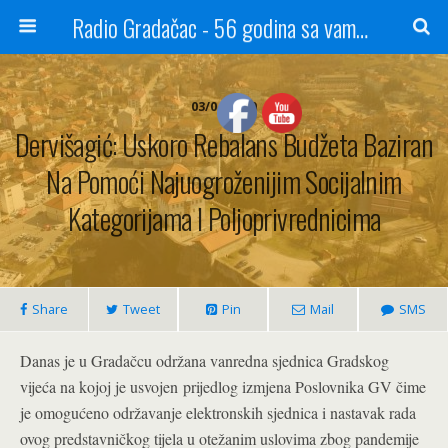
Radio Gradačac - 56 godina sa vama...
03/04/2020
Dervišagić: Uskoro Rebalans Budžeta Baziran
Na Pomoći Najuogroženijim Socijalnim
Kategorijama I Poljoprivrednicima
Share
Tweet
Pin
Mail
SMS
Danas je u Gradačcu održana vanredna sjednica Gradskog
vijeća na kojoj je usvojen prijedlog izmjena Poslovnika GV čime
je omogućeno održavanje elektronskih sjednica i nastavak rada
ovog predstavničkog tijela u otežanim uslovima zbog pandemije