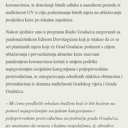
koronavirusa, te donošenje bitnih odluka u narednom periodu iz
nadležnosti GV u cilju poduzimanja hitnih mjera na ublažavanju
posljedica krize po lokalnu zajednicu.
Nakon sjednice smo u programu Radio Gradačca razgovarali sa
gradonačelnikom Edisom Dervišagićem koji je istakao da će se
set planiranih mjera koje će Grad Gradačac poduzeti s ciljem
ublažavanja i prevazilaženja aktuelne krize izazvane
pandemijom koronavirusa kretati u smijeru podrške
najugroženijim socijalnim kategorijama i poljoprivrednim
proizvođačima, te omogućavanja određenih olakšica obrtnicima i
privrednicima iz domena nadležnosti Gradskog vijeća i Grada
Gradačca.
– Mi ćemo predložiti rebalans budžeta koji će biti baziran na
pomoći najugroženijim socijalnim kategorijama i
poljoprivrednim proizvođačima na području grada Gradačca,
jer smatramo da resurse s kojima raspolažemo, tj. obradivo