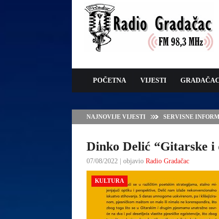
POČETNA
VIJESTI
GRADAČA
NAJNOVIJE VIJESTI
VLADA TK – POTP
GRADAČCA
Dinko Delić “Gitarske i
07/08/2022 | objavio
Radio Gradačac
KULTURA