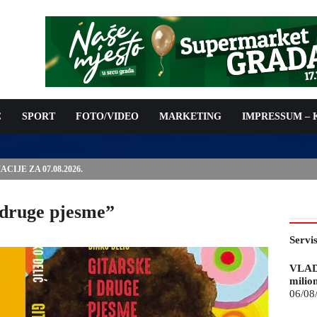
C
SPORT
FOTO/VIDEO
MARKETING
IMPRESSUM –
ISAN UGOVOR: 6,9 MILIONA KM ZA VODOSNABDIJEVANJE
 druge pjesme”
Servi
VLAD
milio
06/08