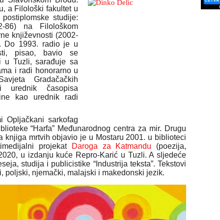
 a Filološki fakultet u
postiplomske studije:
82-86) na Filološkom
ne književnosti (2002-
i. Do 1993. radio je u
ti, pisao, bavio se
 u Tuzli, sarađuje sa
ama i radi honorarno u
Savjeta Gradačačkih
 i urednik časopisa
ine kao urednik radi
mi Opljačkani sarkofag
iblioteke “Harfa” Međunarodnog centra za mir. Drugu
 knjiga mrtvih objavio je u Mostaru 2001. u biblioteci
timedijalni projekat
Daroga za Katmandu
(poezija,
e 2020, u izdanju kuće Repro-Karić u Tuzli. A sljedeće
ja, studija i publicistike “Industrija teksta”. Tekstovi
 poljski, njemački, malajski i makedonski jezik.