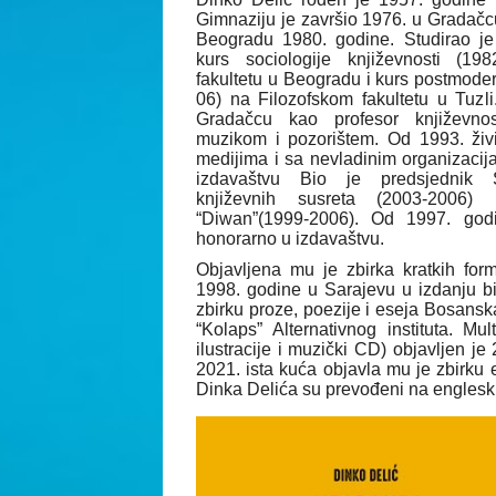
Gimnaziju je završio 1976. u Gradačcu,
Beogradu 1980. godine. Studirao je 
kurs sociologije književnosti (19
fakultetu u Beogradu i kurs postmoder
06) na Filozofskom fakultetu u Tuzl
Gradačcu kao profesor književnos
muzikom i pozorištem. Od 1993. živi
medijima i sa nevladinim organizacij
izdavaštvu Bio je predsjednik 
književnih susreta (2003-2006)
“Diwan”(1999-2006). Od 1997. god
honorarno u izdavaštvu.
Objavljena mu je zbirka kratkih for
1998. godine u Sarajevu u izdanju b
zbirku proze, poezije i eseja Bosanska
“Kolaps” Alternativnog instituta. Mul
ilustracije i muzički CD) objavljen j
2021. ista kuća objavla mu je zbirku ese
Dinka Delića su prevođeni na engleski,