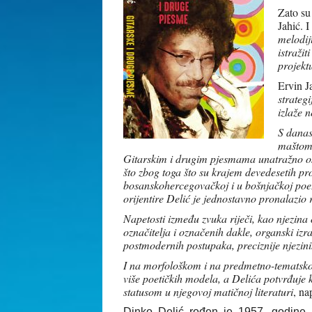
Zato su
Jahić. 
melodij
istraži
projekt
Ervin J
strateg
izlaže 
S danas
maštom 
Gitarskim i drugim pjesmama unatražno osvr
što zbog toga što su krajem devedesetih proš
bosanskohercegovačkoj i u bošnjačkoj poezi
orijentire Delić je jednostavno pronalazio 
Napetosti između zvuka riječi, kao njezina
označitelja i označenih dakle, organski iz
postmodernih postupaka, preciznije njezinih
I na morfološkom i na predmetno-tematsko
više poetičkih modela, a Delića potvrđuje 
statusom u njegovoj matičnoj literaturi
, na
Dinko Delić rođen je 1957. godine