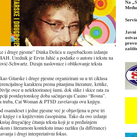
Na „S
Međun
Servi
Javni
ostva
provo
zaštit
ske i druge pjesme” Dinka Delića u zagrebačkom izdanju
BAH. Urednik je Ervin Jahić a podatke o autoru i tekstu na
ović-Schwartz. Dizajn naslovnice i oblikovanje teksta
kao Gitarske i druge pjesme organizirani su u tri ciklusa
rencijalnog karaktera prema pitanjima literature, kritike,
ivlje ovce u nelektoriranoj šumi, dok slike i skice rata za
upciji postdaytonskog doba sačinjavaju Casino “Bosna”.
rva truba, Cat Woman & PTSD završavaju ovu knjigu.
d osamdeset i jedne pjesme već je objavljena u prve tri
e knjige i u književnim časopisima. Tako da ovo izdanje
kušaj drugačijeg čitanja teksta koji je u pređašnjem
kom i literarnom kontekstu imao razliku (la différance)
avanja i drugi interpretativni fokus.