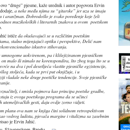
 ovo “druge” pjesme, kaže urednik i autor pogovora Ervin
I dodaje,
a neke među njima su “gitarske” jer uza se imaju
u i aranžman. Dobrodošlo je svako poređenje koje želi
ti odnos muzikoloških i literarnih znakova u ovom poetskom
u
.
ahić ističe
da okušavajući se u različitim poetskim
ijama, stalno mijenjajući optiku i perspektive, Delić nam
nekonvencionalno iskustvo stihovanja.
 umnogome uokvirenom, pa i klišejiziranom pjesničkom
on malo ili nimalo ne korenspondira, što zbog toga što se u
će na dva i pol desetljeća vlastite pjesničke egzistencije,
log stoljeća, kada se prvi put oknjižuje, i u
ji vladale neke druge poetičke tendencije. Svoje pjesničke
ranije.
 označitelj, i smisla pojmova kao principa poetske gradbe,
rastaju iz ovoga poetskoga programa da se učinci
 utemeljivačkih gesti, daju ovdje zorno vidjeti.
m planu ova nam se knjiga čini solidnom retrospektivom
kao vedrog ludista, pjevača margine i vitalizma sa zasebnim
pisao je Ervin Jahić.
 u Slavonskom Brodu.