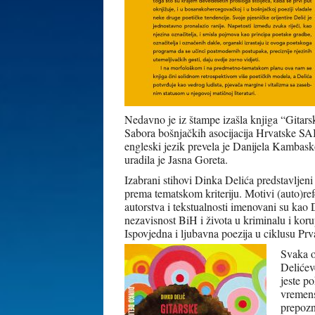
Nedavno je iz štampe izašla knjiga “Gitar
Sabora bošnjačkih asocijacija Hrvatske SA
engleski jezik prevela je Danijela Kambask
uradila je Jasna Goreta.
Izabrani stihovi Dinka Delića predstavljeni 
prema tematskom kriteriju. Motivi (auto)refe
autorstva i tekstualnosti imenovani su kao D
nezavisnost BiH i života u kriminalu i kor
Ispovjedna i ljubavna poezija u ciklusu P
Svaka o
Delićev
jeste po
vremens
prepozn