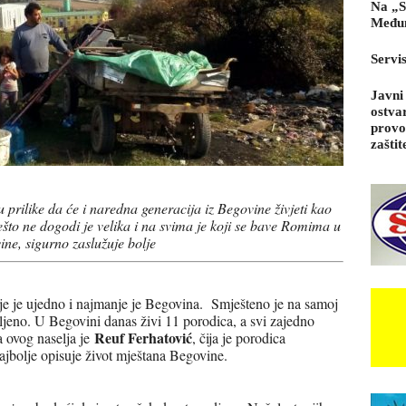
Na „S
Međun
Servi
Javni
ostva
provo
zaštit
 prilike da će i naredna generacija iz Begovine živjeti kao
ešto ne dogodi je velika i na svima je koji se bave Romima u
ine, sigurno zaslužuje bolje
je je ujedno i najmanje je Begovina. Smješteno je na samoj
avljeno. U Begovini danas živi 11 porodica, a svi zajedno
Reuf Ferhatović
a ovog naselja je
, čija je porodica
ajbolje opisuje život mještana Begovine.