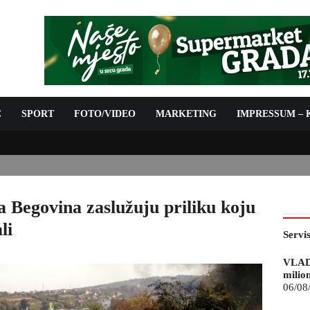
C
SPORT
FOTO/VIDEO
MARKETING
IMPRESSUM –
IJE ZA 07.08.2026.
a Begovina zaslužuju priliku koju
li
Servi
VLAD
milio
06/08