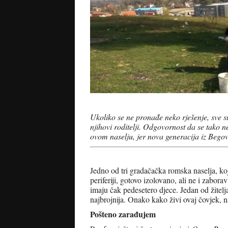
Ukoliko se ne pronađe neko rješenje, sve su
njihovi roditelji. Odgovornost da se tako n
ovom naselju, jer nova generacija iz Begov
Jedno od tri gradačačka romska naselja, ko
periferiji, gotovo izolovano, ali ne i zabor
imaju čak pedesetero djece. Jedan od žitelj
najbrojnija. Onako kako živi ovaj čovjek, n
Pošteno zarađujem