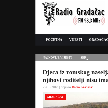
POČETNA
VIJESTI
GRADAČA
NAJNOVIJE VIJESTI
SERVISNE INFORMAC
Djeca iz romskog naselj
njihovi roditelji nisu ima
25/10/2018 | objavio
Radio Gradačac
GRADAČAC