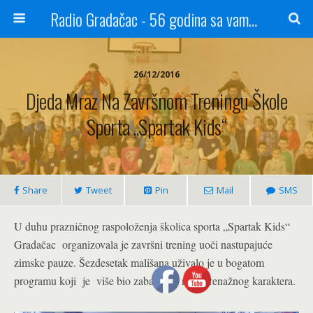
Radio Gradačac - 56 godina sa vama...
26/12/2016
Djeda Mraz Na Završnom Treningu Škole
Sporta „Spartak Kids“
Share
Tweet
Pin
Mail
SMS
U duhu prazničnog raspoloženja školica sporta „Spartak Kids“
Gradačac organizovala je završni trening uoči nastupajuće
zimske pauze. Šezdesetak mališana uživalo je u bogatom
programu koji je više bio zabavnog, nego trenažnog karaktera.