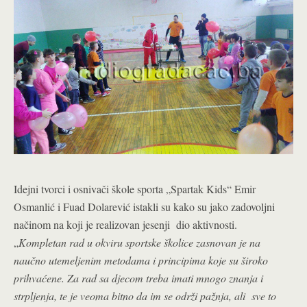
Idejni tvorci i osnivači škole sporta „Spartak Kids“ Emir
Osmanlić i Fuad Dolarević istakli su kako su jako zadovoljni
načinom na koji je realizovan jesenji dio aktivnosti.
„
Kompletan rad u okviru sportske školice zasnovan je na
naučno utemeljenim metodama i principima koje su široko
prihvaćene. Za rad sa djecom treba imati mnogo znanja i
strpljenja, te je veoma bitno da im se održi pažnja, ali sve to