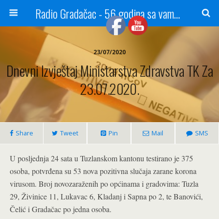
Radio Gradačac - 56 godina sa vama...
23/07/2020
Dnevni Izvještaj Ministarstva Zdravstva TK Za
23.07.2020.
Share
Tweet
Pin
Mail
SMS
U posljednja 24 sata u Tuzlanskom kantonu testirano je 375
osoba, potvrđena su 53 nova pozitivna slučaja zarane korona
virusom. Broj novozaraženih po općinama i gradovima: Tuzla
29, Živinice 11, Lukavac 6, Kladanj i Sapna po 2, te Banovići,
Čelić i Gradačac po jedna osoba.