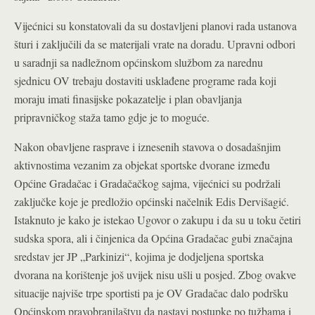
Vijećnici su konstatovali da su dostavljeni planovi rada ustanova
šturi i zaključili da se materijali vrate na doradu. Upravni odbori
u saradnji sa nadležnom općinskom službom za narednu
sjednicu OV trebaju dostaviti usklađene programe rada koji
moraju imati finasijske pokazatelje i plan obavljanja
pripravničkog staža tamo gdje je to moguće.
Nakon obavljene rasprave i iznesenih stavova o dosadašnjim
aktivnostima vezanim za objekat sportske dvorane između
Općine Gradačac i Gradačačkog sajma, vijećnici su podržali
zaključke koje je predložio općinski načelnik Edis Dervišagić.
Istaknuto je kako je istekao Ugovor o zakupu i da su u toku četiri
sudska spora, ali i činjenica da Općina Gradačac gubi značajna
sredstav jer JP „Parkinizi“, kojima je dodjeljena sportska
dvorana na korištenje još uvijek nisu ušli u posjed. Zbog ovakve
situacije najviše trpe sportisti pa je OV Gradačac dalo podršku
Općinskom pravobranilaštvu da nastavi postupke po tužbama i