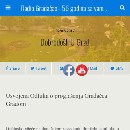
Radio Gradačac - 56 godina sa vama...
02/02/2017
Dobrodošli U Grad
Share
Tweet
Pin
Mail
SMS
Usvojena Odluka o proglašenja Gradačca
Gradom
Općinsko vijeće na današnjem zasjedanju donijelo je odluku o