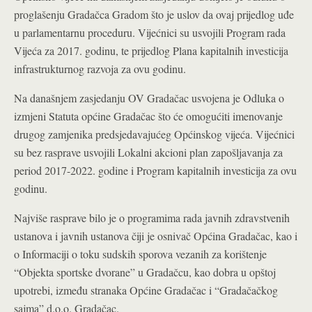
proglašenju Gradačca Gradom što je uslov da ovaj prijedlog uđe
u parlamentarnu proceduru. Vijećnici su usvojili Program rada
Vijeća za 2017. godinu, te prijedlog Plana kapitalnih investicija
infrastrukturnog razvoja za ovu godinu.
Na današnjem zasjedanju OV Gradačac usvojena je Odluka o
izmjeni Statuta općine Gradačac što će omogućiti imenovanje
drugog zamjenika predsjedavajućeg Općinskog vijeća. Vijećnici
su bez rasprave usvojili Lokalni akcioni plan zapošljavanja za
period 2017-2022. godine i Program kapitalnih investicija za ovu
godinu.
Najviše rasprave bilo je o programima rada javnih zdravstvenih
ustanova i javnih ustanova čiji je osnivač Općina Gradačac, kao i
o Informaciji o toku sudskih sporova vezanih za korištenje
“Objekta sportske dvorane” u Gradačcu, kao dobra u opštoj
upotrebi, između stranaka Općine Gradačac i “Gradačačkog
sajma” d.o.o. Gradačac.