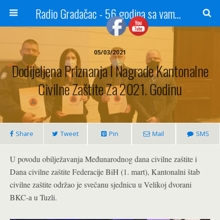
Radio Gradačac - 56 godina sa vama...
05/03/2021
Dodijeljena Priznanja I Nagrade Kantonalne
Civilne Zaštite Za 2021. Godinu
Share
Tweet
Pin
Mail
SMS
U povodu obilježavanja Međunarodnog dana civilne zaštite i
Dana civilne zaštite Federacije BiH (1. mart), Kantonalni štab
civilne zaštite održao je svečanu sjednicu u Velikoj dvorani
BKC-a u Tuzli.