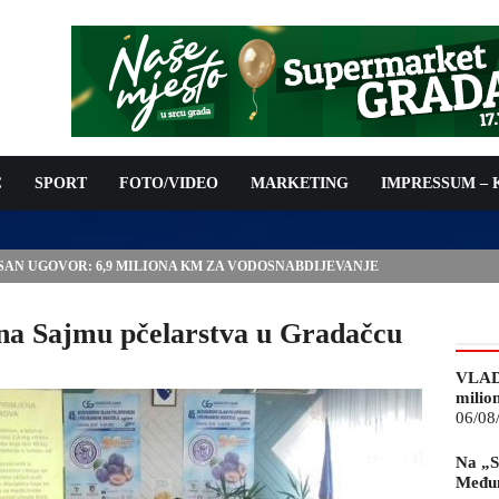
C
SPORT
FOTO/VIDEO
MARKETING
IMPRESSUM –
ISAN UGOVOR: 6,9 MILIONA KM ZA VODOSNABDIJEVANJE
 na Sajmu pčelarstva u Gradačcu
VLAD
milio
06/08
Na „S
Međun