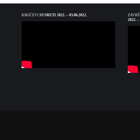
KIKIĆEVI
SUSRETI 2022. – 03.06.2022.
ZAVR
2022. –
nje, korištenje i objavljivanje bilo kojeg materijala koji se nalazi na portalu r