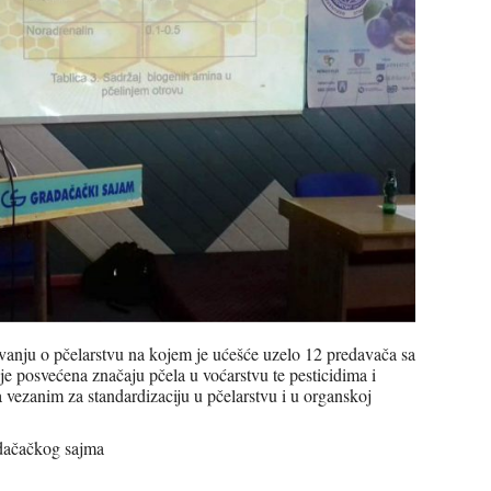
ovanju o pčelarstvu na kojem je ućešće uzelo 12 predavača sa
 je posvećena značaju pčela u voćarstvu te pesticidima i
 vezanim za standardizaciju u pčelarstvu i u organskoj
adačačkog sajma