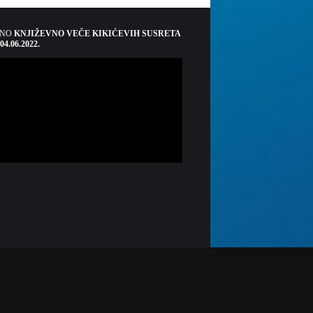
ŠNO
KNJIŽEVNO VEČE KIKIĆEVIH SUSRETA
 04.06.2022.
adiogradacac.ba
radia