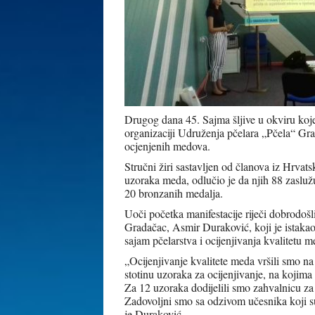
Drugog dana 45. Sajma šljive u okviru koj
organizaciji Udruženja pčelara „Pčela“ Grad
ocjenjenih medova.
Stručni žiri sastavljen od članova iz Hrvat
uzoraka meda, odlučio je da njih 88 zaslužu
20 bronzanih medalja.
Uoči početka manifestacije riječi dobrodoš
Gradačac, Asmir Duraković, koji je istaka
sajam pčelarstva i ocijenjivanja kvalitetu m
„Ocijenjivanje kvalitete meda vršili smo na
stotinu uzoraka za ocijenjivanje, na kojima
Za 12 uzoraka dodijelili smo zahvalnicu za
Zadovoljni smo sa odzivom učesnika koji su 
je Duraković.