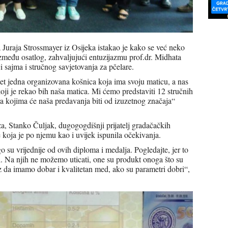
 Juraja Strossmayer iz Osijeka istakao je kako se već neko
zmeđu osatlog, zahvaljujući entuzijazmu prof.dr. Midhata
ji sajma i stručnog savjetovanja za pčelare.
jet jedna organizovana košnica koja ima svoju maticu, a nas
oji je rekao bih naša matica. Mi ćemo predstaviti 12 stručnih
a kojima će naša predavanja biti od izuzetnog značaja“
, Stanko Čuljak, dugogogdišnji prijatelj gradačačkih
e koja je po njemu kao i uvijek ispunila očekivanja.
 su vrijednije od ovih diploma i medalja. Pogledajte, jer to
ili. Na njih ne možemo uticati, one su produkt onoga što su
z da imamo dobar i kvalitetan med, ako su parametri dobri“,