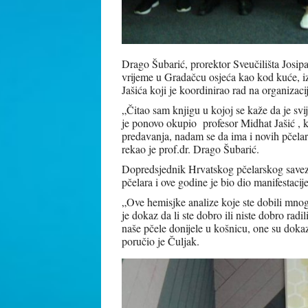
Drago Šubarić, prorektor Sveučilišta Josipa
vrijeme u Gradačcu osjeća kao kod kuće, i
Jašića koji je koordinirao rad na organizaci
„Čitao sam knjigu u kojoj se kaže da je svi
je ponovo okupio profesor Midhat Jašić , k
predavanja, nadam se da ima i novih pčelar
rekao je prof.dr. Drago Šubarić.
Dopredsjednik Hrvatskog pčelarskog saveza
pčelara i ove godine je bio dio manifestacij
„Ove hemisjke analize koje ste dobili mnogo
je dokaz da li ste dobro ili niste dobro rad
naše pčele donijele u košnicu, one su doka
poručio je Čuljak.