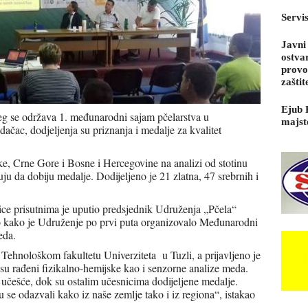
Servi
Javni
ostva
provo
zaštit
Ejub 
eg se održava 1. međunarodni sajam pčelarstva u
majst
ačac, dodjeljenja su priznanja i medalje za kvalitet
ske, Crne Gore i Bosne i Hercegovine na analizi od stotinu
ju da dobiju medalje. Dodijeljeno je 21 zlatna, 47 srebrnih i
lice prisutnima je uputio predsjednik Udruženja „Pčela“
o kako je Udruženje po prvi puta organizovalo Međunarodni
eda.
 Tehnološkom fakultetu Univerziteta u Tuzli, a prijavljeno je
 su rađeni fizikalno-hemijske kao i senzorne analize meda.
 učešće, dok su ostalim učesnicima dodijeljene medalje.
se odazvali kako iz naše zemlje tako i iz regiona“, istakao