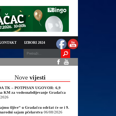
 KONTAKT
IZBORI 2024
Nove
vijesti
A TK – POTPISAN UGOVOR: 6,9
na KM za vodosnabdijevanje Gradačca
/2026
ajmu šljive“ u Gradačcu održat će se i 9.
arodni sajam pčelarstva
06/08/2026