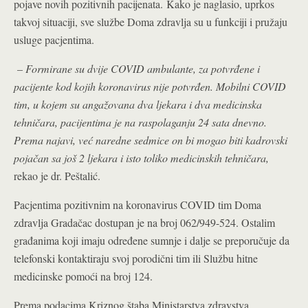
pojave novih pozitivnih pacijenata. Kako je naglasio, uprkos
takvoj situaciji, sve službe Doma zdravlja su u funkciji i pružaju
usluge pacjentima.
–
Formirane su dvije COVID ambulante, za potvrđene i
pacijente kod kojih koronavirus nije potvrđen. Mobilni COVID
tim, u kojem su angažovana dva ljekara i dva medicinska
tehničara, pacijentima je na raspolaganju 24 sata dnevno.
Prema najavi, već naredne sedmice on bi mogao biti kadrovski
pojačan sa još 2 ljekara i isto toliko medicinskih tehničara,
rekao je dr. Peštalić.
Pacjentima pozitivnim na koronavirus COVID tim Doma
zdravlja Gradačac dostupan je na broj 062/949-524. Ostalim
građanima koji imaju određene sumnje i dalje se preporučuje da
telefonski kontaktiraju svoj porodični tim ili Službu hitne
medicinske pomoći na broj 124.
Prema podacima Kriznog štaba Ministarstva zdravstva