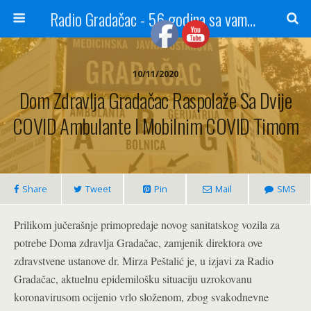
Radio Gradačac - 56 godina sa vama...
10/11/2020
Dom Zdravlja Gradačac Raspolaže Sa Dvije
COVID Ambulante I Mobilnim COVID Timom
Share
Tweet
Pin
Mail
SMS
Prilikom jučerašnje primopredaje novog sanitatskog vozila za
potrebe Doma zdravlja Gradačac, zamjenik direktora ove
zdravstvene ustanove dr. Mirza Peštalić je, u izjavi za Radio
Gradačac, aktuelnu epidemilošku situaciju uzrokovanu
koronavirusom ocijenio vrlo složenom, zbog svakodnevne