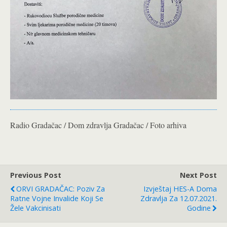
Radio Gradačac / Dom zdravlja Gradačac / Foto arhiva
Previous Post
Next Post
ORVI GRADAČAC: Poziv Za
Izvještaj HES-A Doma
Ratne Vojne Invalide Koji Se
Zdravlja Za 12.07.2021.
Žele Vakcinisati
Godine