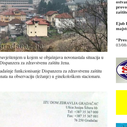
ostva
provo
zaštit
Ejub 
majst
“Pres
03/08
avještenjem u kojem se objašnjava novonastala situacija u
 Dispanzera za zdravstvenu zaštitu žena.
adašnje funkcionisanje Dispanzera za zdravstvenu zaštitu
jenata na observaciju (ležanje) u ginekološkom stacionaru.