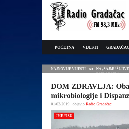
POČETNA
VIJESTI
GRADAČA
NAJNOVIJE VIJESTI
NA „SAJMU ŠLJIV
PČELARSTVA
DOM ZDRAVLJA: Obavje
mikrobiologije i Dispan
01/02/2019 | objavio
Radio Gradačac
JP/JU/JZU