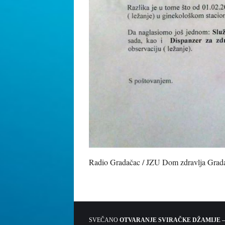
Radio Gradačac / JZU Dom zdravlja Grad
SVEČANO
OTVARANJE SVIRAČKE DŽAMIJE –