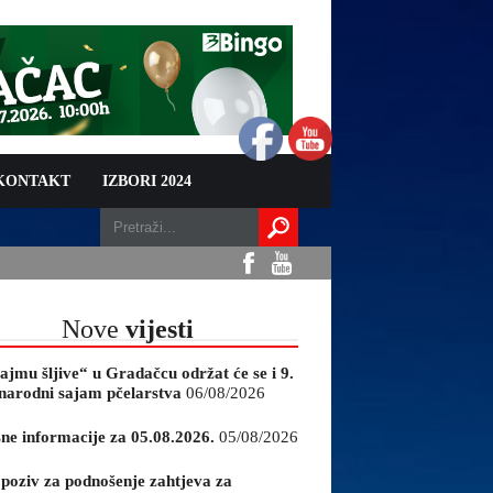
 KONTAKT
IZBORI 2024
Nove
vijesti
ajmu šljive“ u Gradačcu održat će se i 9.
arodni sajam pčelarstva
06/08/2026
sne informacije za 05.08.2026.
05/08/2026
 poziv za podnošenje zahtjeva za