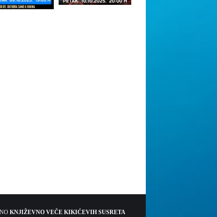
ŠNO
KNJIŽEVNO VEČE KIKIĆEVIH SUSRETA