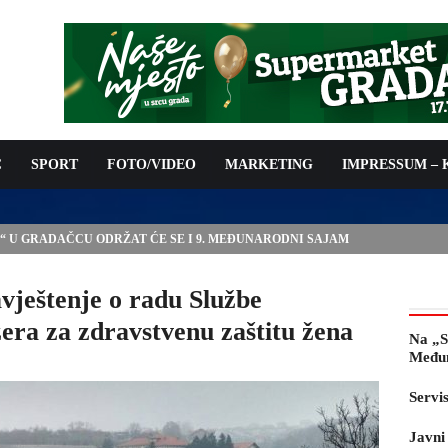
C
SPORT
FOTO/VIDEO
MARKETING
IMPRESSUM –
E“ U GRADAČCU ODRŽAT ĆE SE I 9. MEĐUNARODNI SAJAM
štenje o radu Službe
zera za zdravstvenu zaštitu žena
Na „S
Međun
Servi
Javni