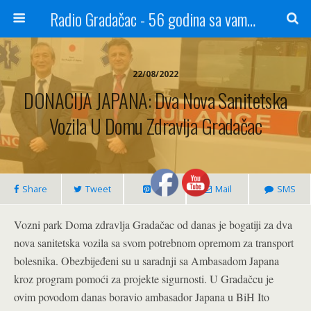
Radio Gradačac - 56 godina sa vama...
22/08/2022
DONACIJA JAPANA: Dva Nova Sanitetska
Vozila U Domu Zdravlja Gradačac
Share
Tweet
Pin
Mail
SMS
Vozni park Doma zdravlja Gradačac od danas je bogatiji za dva
nova sanitetska vozila sa svom potrebnom opremom za transport
bolesnika. Obezbijeđeni su u saradnji sa Ambasadom Japana
kroz program pomoći za projekte sigurnosti. U Gradačcu je
ovim povodom danas boravio ambasador Japana u BiH Ito