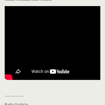
__________
Radio Gradačac