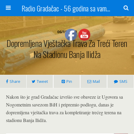
Radio Gradačac - 56 godina sa vama...
06/11/2019
Dopremljena Vještačka Trava Za Treći Teren
Na Stadionu Banja Ilidža
Share
Tweet
Pin
Mail
SMS
Nakon što je grad Gradačac izvršio sve obaveze iz Ugovora sa
Nogometnim savezom BiH i pripremio podlogu, danas je
dopremljena vještačka trava za kompletiranje trećeg terena na
stadionu Banja Ilidža.