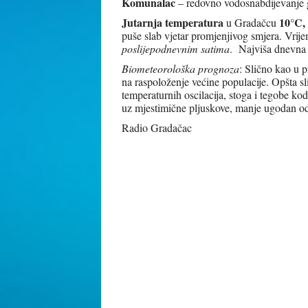
Komunalac
– redovno vodosnabdijevanje g
Jutarnja temperatura
10°C
,
u Gradačcu
puše slab vjetar promjenjivog smjera. Vri
poslijepodnevnim satima
.
Najviša dnevna 
Biometeorološka prognoza
: Slično kao u 
na raspoloženje većine populacije. Opšta sl
temperaturnih oscilacija, stoga i tegobe kod
uz mjestimične pljuskove, manje ugodan o
Radio Gradačac