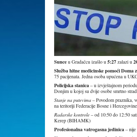
Sunce
5:27
2
u Gradačcu izašlo u
zalazi u
Služba hitne medicinske pomoći Doma z
75 pacijenata. Jedna osoba upućena u UKC
Policijska stanica
– u izvještajnom period
Donjim u kojoj su dvije osobe smrtno strad
Stanje na putevima
– Povodom praznika, več
na teritoriji Federacije Bosne i Hercegov
Radarske kontrole
– od 10:50 do 12:50 sat
Kerep (BIHAMK)
Profesionalna vatrogasna jedinica
– nije