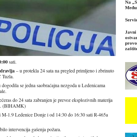
Na „S
Međun
Servi
Javni
ostva
provo
zaštit
0:00
sati.
dravlja
– u protekla 24 sata na pregled primljeno i zbrinuto
 Tuzla.
u dogodila se jedna saobraćajna nezgoda u Ledenicama
ale.
eras do 24 sata zabranjen je prevoz eksplozivnih materija
ine. (BIHAMK)
i M-1.9 Ledenice Donje i od 14:30 do 16:30 sati R-465a
 bilo intervencija gašenja požara.