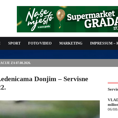
C
SPORT
FOTO/VIDEO
MARKETING
IMPRESSUM –
IJE ZA 07.08.2026.
 Ledenicama Donjim – Servisne
22.
Servi
VLAD
milio
06/08