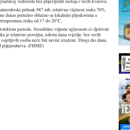
radskog vodovoda bez prijavljenih zastoja i većih kvarova.
atmosferski pritisak 987 mb, relativna vlažnost zraka 70%,
jeme danas pretežno oblačno sa lokalnim pljuskovima
u
temperatura zraka od 17 do 20°C.
proteklom periodu. Nestabilno vrijeme uglavnom će djelovati
ika je relativno povoljna, tokom dana svježije, bez većih
 osjetljivih osoba neće biti suviše izražene. Drugi dio dana,
d prijepodneva
.
(FHMZ)