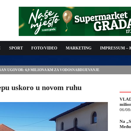
C
SPORT
FOTO/VIDEO
MARKETING
IMPRESSUM –
ISAN UGOVOR: 6,9 MILIONA KM ZA VODOSNABDIJEVANJE
epu uskoro u novom ruhu
VLAD
milio
06/08
Na „S
Međun