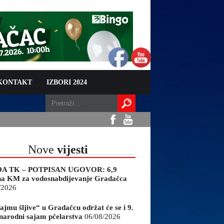
 KONTAKT
IZBORI 2024
Nove
vijesti
A TK – POTPISAN UGOVOR: 6,9
na KM za vodosnabdijevanje Gradačca
/2026
ajmu šljive“ u Gradačcu održat će se i 9.
arodni sajam pčelarstva
06/08/2026