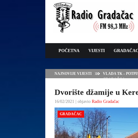
POČETNA
VIJESTI
GRADAČA
NAJNOVIJE VIJESTI
VLADA TK – POTP
GRADAČCA
Dvorište džamije u Ker
16/02/2021 | objavio
Radio Gradačac
GRADAČAC