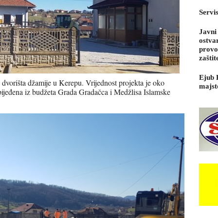
Servi
Javni
ostva
provo
zaštit
Ejub 
i dvorišta džamije u Kerepu. Vrijednost projekta je oko
majst
bijeđena iz budžeta Grada Gradačca i Medžlisa Islamske