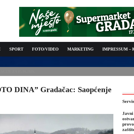
C
SPORT
FOTO/VIDEO
MARKETING
IMPRESSUM –
PODNOŠENJE ZAHTJEVA ZA OSTVARIVANJE PRAVA NA
 TROŠKOVA PROVOĐENJA PROGRAMA PREVENTIVNIH MJERA
 KOZA
OTO DINA” Gradačac: Saopćenje
Servi
Javni
ostva
provo
zaštit