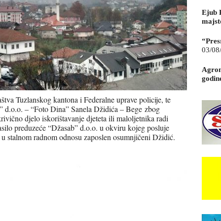
Ejub 
majst
“Pres
03/08
Agrom
godin
štva Tuzlanskog kantona i Federalne uprave policije, te
b” d.o.o. – “Foto Dina” Sanela Džidića – Bege zbog
vično djelo iskorištavanje djeteta ili maloljetnika radi
asilo preduzeće “Džasab” d.o.o. u okviru kojeg posluje
je u stalnom radnom odnosu zaposlen osumnjičeni Džidić.