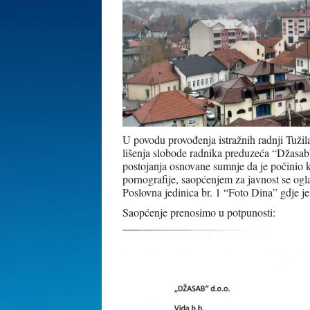
U povodu provođenja istražnih radnji Tužila
lišenja slobode radnika preduzeća “Džasa
postojanja osnovane sumnje da je počinio kri
pornografije, saopćenjem za javnost se ogl
Poslovna jedinica br. 1 “Foto Dina” gdje 
Saopćenje prenosimo u potpunosti: