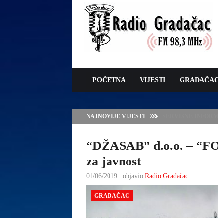
POČETNA
VIJESTI
GRADAČA
NAJNOVIJE VIJESTI
JAVNI POZIV ZA 
SUFINANSIRANJE
ZAŠTITE OVACA I
“DŽASAB” d.o.o. – “F
za javnost
01/06/2019 | objavio
Radio Gradačac
GRADAČAC