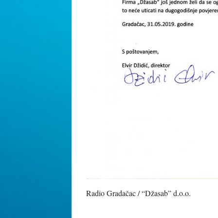
Radio Gradačac / “Džasab” d.o.o.