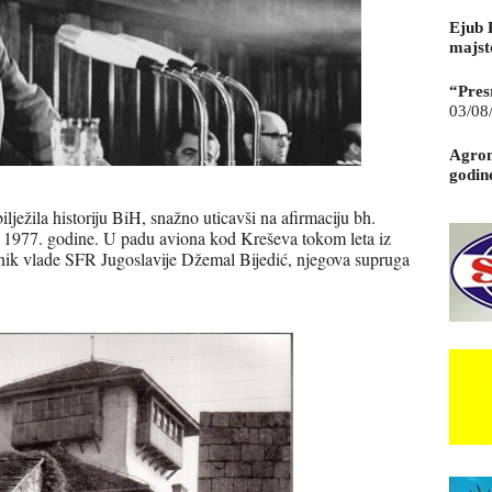
Ejub 
majst
“Pres
03/08
Agrom
godin
ilježila historiju BiH, snažno uticavši na afirmaciju bh.
ra 1977. godine. U padu aviona kod Kreševa tokom leta iz
nik vlade SFR Jugoslavije Džemal Bijedić, njegova supruga