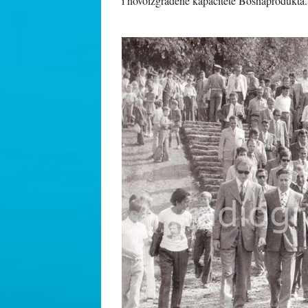
i novoizgrađene kapacitete Bosnaprodukta.