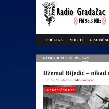
POČETNA
VIJESTI
GRADAČA
NAJNOVIJE VIJESTI
JAVNI POZIV ZA 
SUFINANSIRANJE
ZAŠTITE OVACA I
Džemal Bijedić – nikad 
18/01/2020 | objavio
Radio Gradačac
NA DANAŠNJI DAN