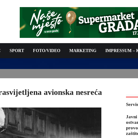
C
SPORT
FOTO/VIDEO
MARKETING
IMPRESSUM –
PODNOŠENJE ZAHTJEVA ZA OSTVARIVANJE PRAVA NA
 TROŠKOVA PROVOĐENJA PROGRAMA PREVENTIVNIH MJERA
 KOZA
rasvijetljena avionska nesreća
Servi
Javni
ostva
provo
zaštit