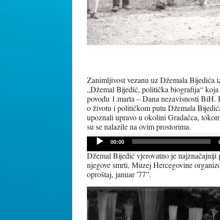
Zanimljivost vezanu uz Džemala Bijedića i
„Džemal Bijedić, politička biografija“ ko
povodu 1.marta – Dana nezavisnosti BiH. Po
o životu i političkom putu Džemala Bijedić
upoznali upravo u okolini Gradačca, tokom 
su se nalazile na ovim prostorima.
Audio
00:00
Player
Džemal Bijedić vjerovatno je najznačajniji
njegove smrti, Muzej Hercegovine organizo
oproštaj, januar '77”.