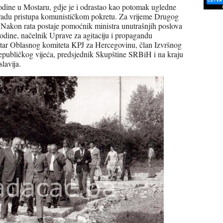
odine u Mostaru, gdje je i odrastao kao potomak ugledne
radu pristupa komunističkom pokretu. Za vrijeme Drugog
 Nakon rata postaje pomoćnik ministra unutrašnjih poslova
dine, načelnik Uprave za agitaciju i propagandu
etar Oblasnog komiteta KPJ za Hercegovinu, član Izvršnog
epubličkog vijeća, predsjednik Skupštine SRBiH i na kraju
lavija.