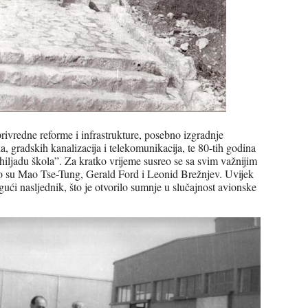
privredne reforme i infrastrukture, posebno izgradnje
 gradskih kanalizacija i telekomunikacija, te 80-tih godina
hiljadu škola”. Za kratko vrijeme susreo se sa svim važnijim
o su Mao Tse-Tung, Gerald Ford i Leonid Brežnjev. Uvijek
gući nasljednik, što je otvorilo sumnje u slučajnost avionske