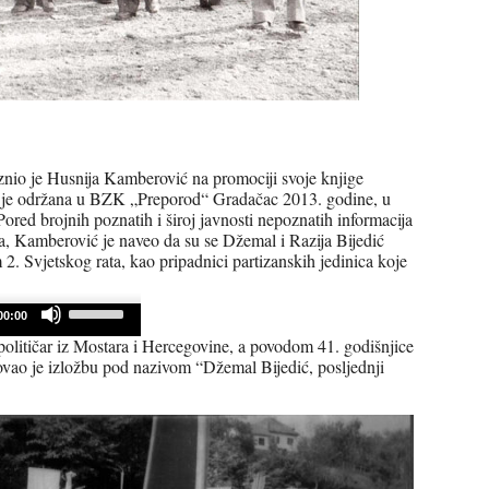
znio je Husnija Kamberović na promociji svoje knjige
ja je održana u BZK „Preporod“ Gradačac 2013. godine, u
red brojnih poznatih i široj javnosti nepoznatih informacija
a, Kamberović je naveo da su se Džemal i Razija Bijedić
2. Svjetskog rata, kao pripadnici partizanskih jedinica koje
Use
00:00
Up/Down
Arrow
 političar iz Mostara i Hercegovine, a povodom 41. godišnjice
keys
vao je izložbu pod nazivom “Džemal Bijedić, posljednji
to
increase
or
decrease
volume.