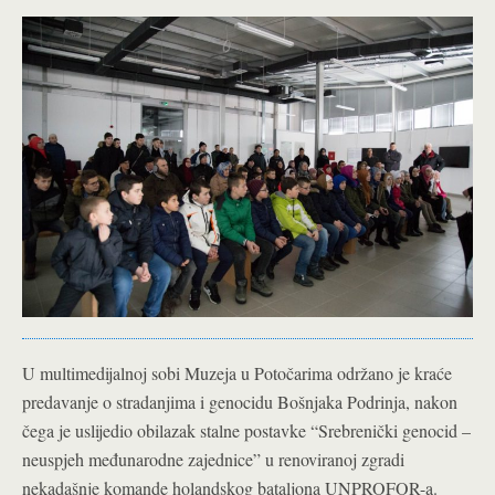
U multimedijalnoj sobi Muzeja u Potočarima održano je kraće
predavanje o stradanjima i genocidu Bošnjaka Podrinja, nakon
čega je uslijedio obilazak stalne postavke “Srebrenički genocid –
neuspjeh međunarodne zajednice” u renoviranoj zgradi
nekadašnje komande holandskog bataljona UNPROFOR-a.