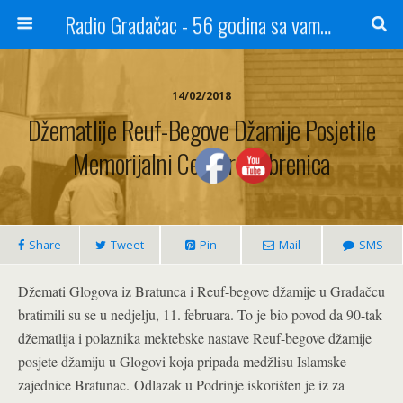
Radio Gradačac - 56 godina sa vama...
14/02/2018
Džematlije Reuf-Begove Džamije Posjetile
Memorijalni Centar Srebrenica
Share
Tweet
Pin
Mail
SMS
Džemati Glogova iz Bratunca i Reuf-begove džamije u Gradačcu
bratimili su se u nedjelju, 11. februara. To je bio povod da 90-tak
džematlija i polaznika mektebske nastave Reuf-begove džamije
posjete džamiju u Glogovi koja pripada medžlisu Islamske
zajednice Bratunac.
Odlazak u Podrinje iskorišten je iz za