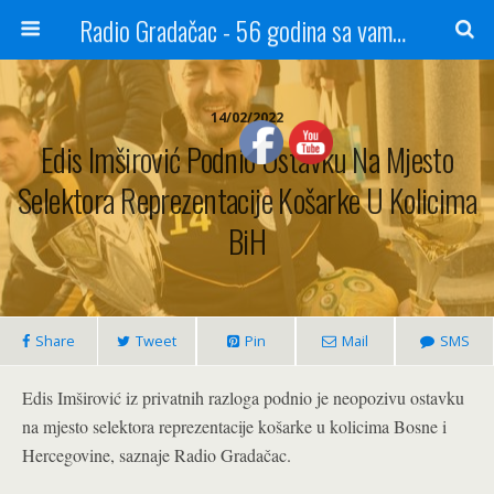
Radio Gradačac - 56 godina sa vama...
14/02/2022
Edis Imširović Podnio Ostavku Na Mjesto
Selektora Reprezentacije Košarke U Kolicima
BiH
Share
Tweet
Pin
Mail
SMS
Edis Imširović iz privatnih razloga podnio je neopozivu ostavku
na mjesto selektora reprezentacije košarke u kolicima Bosne i
Hercegovine, saznaje Radio Gradačac.