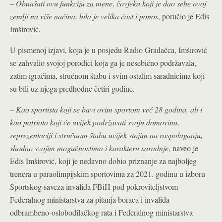
–
Obnašati ovu funkciju za mene, čovjeka koji je dao sebe ovoj
zemlji na više načina, bila je velika čast i ponos
, poručio je Edis
Imširović.
U pismenoj izjavi, koja je u posjedu Radio Gradačca, Imširović
se zahvalio svojoj porodici koja ga je nesebično podržavala,
zatim igračima, stručnom štabu i svim ostalim saradnicima koji
su bili uz njega predhodne četiri godine.
–
Kao sportista koji se bavi ovim sportom već 28 godina, ali i
kao patriota koji će uvijek podržavati svoju domovinu,
reprezentaciji i stručnom štabu uvijek stojim na raspolaganju,
shodno svojim mogućnostima i karakteru saradnje
, naveo je
Edis Imširović, koji je nedavno dobio priznanje za najboljeg
trenera u paraolimpijskim sportovima za 2021. godinu u izboru
Sportskog saveza invalida FBiH pod pokroviteljstvom
Federalnog ministarstva za pitanja boraca i invalida
odbrambeno-oslobodilačkog rata i Federalnog ministarstva