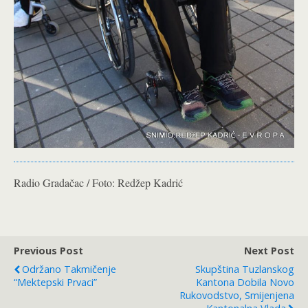
Radio Gradačac / Foto: Redžep Kadrić
Previous Post
Next Post
Održano Takmičenje
Skupština Tuzlanskog
“Mektepski Prvaci”
Kantona Dobila Novo
Rukovodstvo, Smijenjena