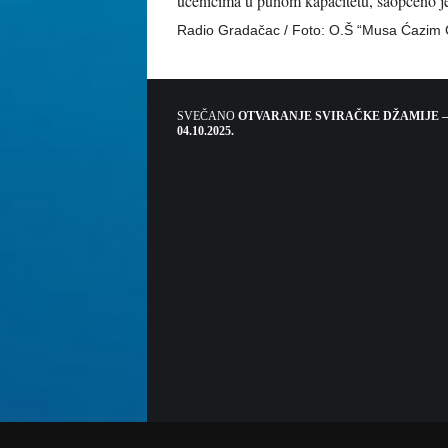
učenicima u punom kapacitetu, saopćeno j
Radio Gradačac / Foto: O.Š “Musa Ćazim Ć
SVEČANO
OTVARANJE SVIRAČKE DŽAMIJE –
04.10.2025.