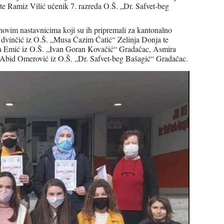
 te Ramiz Vilić učenik 7. razreda O.Š. „Dr. Safvet-beg
hovim nastavnicima koji su ih pripremali za kantonalno
Udvinčić iz O.Š. „Musa Ćazim Ćatić“ Zelinja Donja te
na Emić iz O.Š. „Ivan Goran Kovačić“ Gradačac, Asmira
Abid Omerović iz O.Š. „Dr. Safvet-beg Bašagić“ Gradačac.