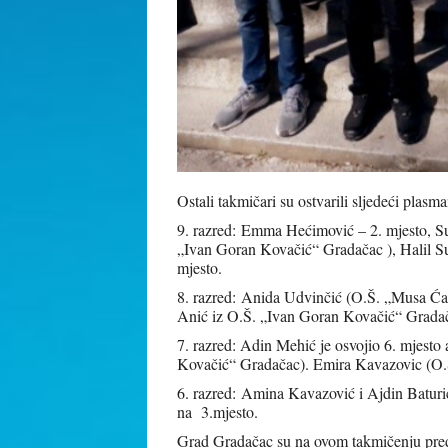
Ostali takmičari su ostvarili sljedeći plasma
9. razred:
Emma Hećimović – 2. mjesto, Sume
„Ivan Goran Kovačić“ Gradačac ), Halil S
mjesto.
8. razred:
Anida Udvinčić (O.Š. „Musa Ćazi
Anić iz O.Š. „Ivan Goran Kovačić“ Gradačac
7. razred:
Adin Mehić je osvojio 6. mjesto 
Kovačić“ Gradačac). Emira Kavazovic (O.Š
6. razred:
Amina Kavazović i Ajdin Baturić
na 3.mjesto.
Grad Gradačac su na ovom takmičenju preds