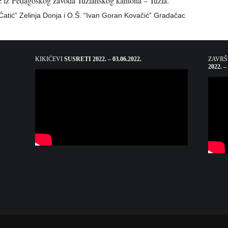
e iz Pedagoškog zavoda Tuzlanskog kantona – Tuzla.
atić” Zelinja Donja i O.Š. “Ivan Goran Kovačić” Gradačac
KIKIĆEVI
SUSRETI 2022. – 03.06.2022.
ZAVR
2022. –