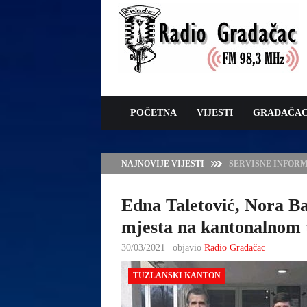
POČETNA
VIJESTI
GRADAČA
NAJNOVIJE VIJESTI
JAVNI POZIV ZA 
SUFINANSIRANJE
ZAŠTITE OVACA I
Edna Taletović, Nora Bar
mjesta na kantonalnom 
30/03/2021 | objavio
Radio Gradačac
TUZLANSKI KANTON