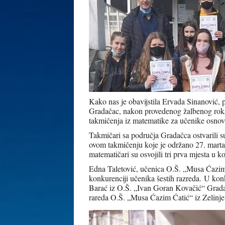
Kako nas je obavijstila Ervada Sinanović, 
Gradačac, nakon provedenog žalbenog roka 
takmičenja iz matematike za učenike osnov
Takmičari sa područja Gradačca ostvarili su
ovom takmičenju koje je održano 27. mar
matematičari su osvojili tri prva mjesta u k
Edna Taletović, učenica O.Š. „Musa Ćazim Ć
konkurenciji učenika šestih razreda.
U konk
Barać iz O.Š. „Ivan Goran Kovačić“ Grad
rareda O.Š. „Musa Ćazim Ćatić“ iz Zelinje