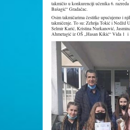
takmičio u konkurenciji učenika 6. razreda
Bašagić“ Gradačac.
Osim takmičarima čestitke upućujemo i nji
takmičenje. To su: Zehrija Tokić i Nedžd 
Selmir Karić, Kristina Nurkanović, Jasmi
Ahmetagić iz OŠ „Hasan Kikić“ Vida 1 i 