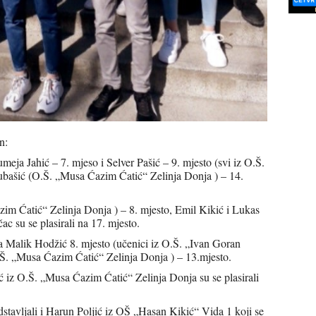
n:
ja Jahić – 7. mjeso i Selver Pašić – 9. mjesto (svi iz O.Š.
ubašić (O.Š. „Musa Ćazim Ćatić“ Zelinja Donja ) – 14.
m Ćatić“ Zelinja Donja ) – 8. mjesto, Emil Kikić i Lukas
 su se plasirali na 17. mjesto.
a Malik Hodžić 8. mjesto (učenici iz O.Š. „Ivan Goran
. „Musa Ćazim Ćatić“ Zelinja Donja ) – 13.mjesto.
 iz O.Š. „Musa Ćazim Ćatić“ Zelinja Donja su se plasirali
tavljali i Harun Poljić iz OŠ „Hasan Kikić“ Vida 1 koji se