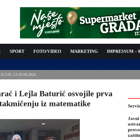
C
SPORT
FOTO/VIDEO
MARKETING
IMPRESSUM –
PODNOŠENJE ZAHTJEVA ZA OSTVARIVANJE PRAVA NA
 TROŠKOVA PROVOĐENJA PROGRAMA PREVENTIVNIH MJERA
 KOZA
ać i Lejla Baturić osvojile prva
takmičenju iz matematike
Servi
Javni
ostva
provo
zaštit