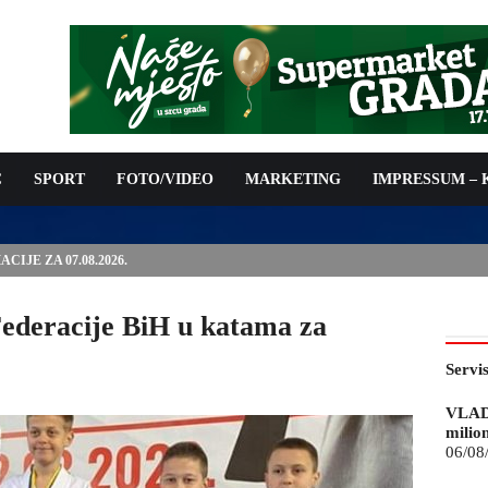
C
SPORT
FOTO/VIDEO
MARKETING
IMPRESSUM –
ISAN UGOVOR: 6,9 MILIONA KM ZA VODOSNABDIJEVANJE
ederacije BiH u katama za
Servi
VLAD
milio
06/08