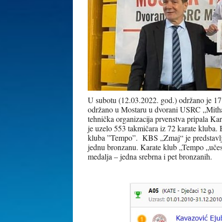
U subotu (12.03.2022. god.) održano je 17.
održano u Mostaru u dvorani USRC „Mithat
tehnička organizacija prvenstva pripala K
je uzelo 553 takmičara iz 72 karate kluba.
kluba ”Tempo”. KBS „Zmaj“ je predstavljalo
jednu bronzanu. Karate klub „Tempo „učestvo
medalja – jedna srebrna i pet bronzanih.