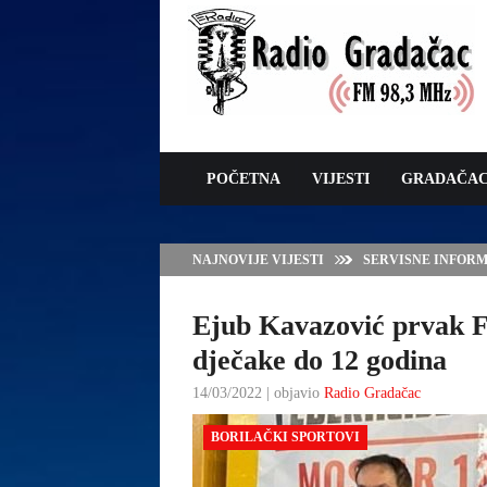
POČETNA
VIJESTI
GRADAČA
NAJNOVIJE VIJESTI
VLADA TK – POTP
GRADAČCA
Ejub Kavazović prvak F
dječake do 12 godina
14/03/2022 | objavio
Radio Gradačac
BORILAČKI SPORTOVI