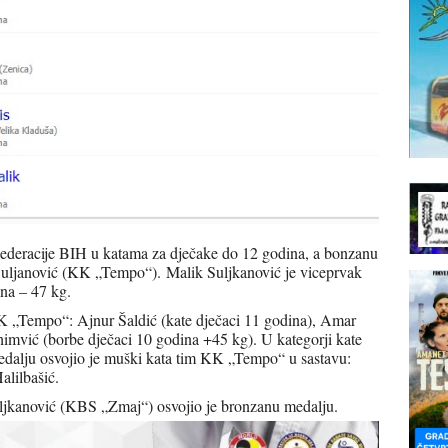
deracije BIH u katama za dječake do 12 godina, a bonzanu
k Suljanović (KK „Tempo“).
Malik Suljkanović je viceprvak
ina – 47 kg.
KK „Tempo“: Ajnur Šaldić (kate dječaci 11 godina), Amar
ahimvić (borbe dječaci 10 godina +45 kg). U kategorji kate
edalju osvojio je muški kata tim KK „Tempo“ u sastavu:
alilbašić.
Suljkanović (KBS „Zmaj“) osvojio je bronzanu medalju.