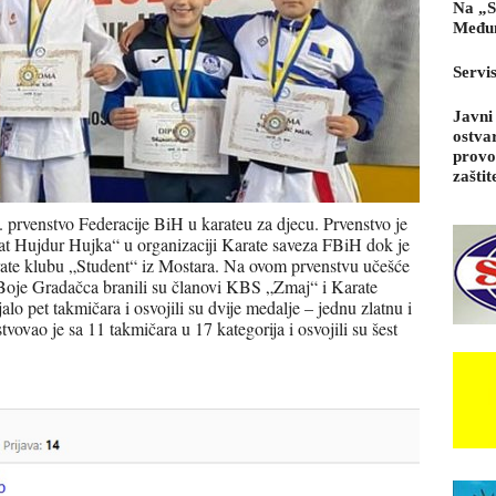
Na „S
Međun
Servi
Javni
ostva
provo
zaštit
 prvenstvo Federacije BiH u karateu za djecu. Prvenstvo je
 Hujdur Hujka“ u organizaciji Karate saveza FBiH dok je
arate klubu „Student“ iz Mostara. Na ovom prvenstvu učešće
 Boje Gradačca branili su članovi KBS „Zmaj“ i Karate
 pet takmičara i osvojili su dvije medalje – jednu zlatnu i
vao je sa 11 takmičara u 17 kategorija i osvojili su šest