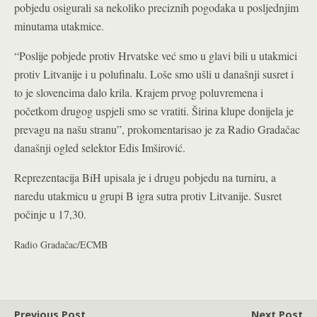
pobjedu osigurali sa nekoliko preciznih pogodaka u posljednjim
minutama utakmice.
“Poslije pobjede protiv Hrvatske već smo u glavi bili u utakmici
protiv Litvanije i u polufinalu. Loše smo ušli u današnji susret i
to je slovencima dalo krila. Krajem prvog poluvremena i
početkom drugog uspjeli smo se vratiti. Širina klupe donijela je
prevagu na našu stranu”, prokomentarisao je za Radio Gradačac
današnji ogled selektor Edis Imširović.
Reprezentacija BiH upisala je i drugu pobjedu na turniru, a
naredu utakmicu u grupi B igra sutra protiv Litvanije. Susret
počinje u 17,30.
Radio Gradačac/ECMB
Previous Post
Next Post