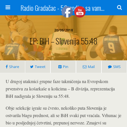
Radio Gradačac - 56 godina sa vama...
20/06/2018
EP: BIH – Slovenija 55:48
Share
Tweet
Pin
Mail
SMS
U drugoj utakmici grupne faze takmičenja na Evropskom
prvenstvu za košarkaše u kolicima – B divizija, reprezentacija
BiH nadigrala je Sloveniju sa 55:48.
Obje selekcije igrale su čvrsto, nekoliko puta Slovenija je
ostvarila blagu prednost, ali se BiH svaki put vraćala. Vrhunac je
bio u posljednjoj četvrtini, prepunoj nervoze. Zmajevi su