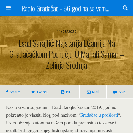
Radio Gradačac - 56 godina sa vama...
11/03/2020
Esad Sarajlić: Najstarija Džamija Na
Gradačačkom Području U Mahali Samar –
Zelinja Srednja
Share
Tweet
Pin
Mail
SMS
Naš uvaženi sugrađanin Esad Sarajlić krajem 2019. godine
pokrenuo je vlastiti blog pod nazivom “
Gradačac u prošlosti
“.
Uz odobrenje autora na našem portalu prenosimo tekstove i
rezultate dugogodišnjeg historijskog istraživanja prošlosti