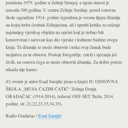
porušena 1979. godine u Zelinji Srenjoj, a njena starost je
iznosila 300 godina. U centru Zelinje Srednje, pored osnovne
škole sagrađene 1914. godine izgrađena je veoma lijepa džamija
na kojoj treba čestitati Zelinjacima, ali i uputiti kritike za rušenje
najstarijeg vjerskog objekta na općini koji je trebao biti
konzerviran i sačuvan kao dio vjerske i kulturne baštine ovoga
kraja. Ta džamija se može obnoviti i neka ovaj članak bude
incijativa za tu obnovu. Postoje fotografije, crteži i sjećanja još
živih, na osnovu čega se može obnoviti džamija. Za dobre poteze
nikada nije kasno.
(O ovome je autor Esad Sarajlić pisao u knjizi JU OSNOVNA
ŠKOLA „MUSA ĆAZIM ĆATIĆ“ Zelinja Donja
GRADAČAC (1914-2014), izdavač OFF-SET Tuzla, 2014.
godine, str. 21,22,23,33,34,35).
Radio Gradačac /
Esad Sarajlić