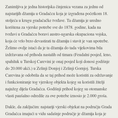
Zanimljiva je jedna historijska činjenica vezana za jednu od
najstarijih džamija u Gradačcu koja je izgrađena početkom 18.
stoljeća u krugu gradačačke tvrđave. Ta džamija je uredno
korištena za vjerske potrebe sve do 1878. godine, kada na
tvrđavi u Gradačcu boravi austro-ugarska okupaciona vojska,
koja će vrlo brzo devastirati tu džamiju i stavit je van upotrebe.
Želimo ovdje istaći da je ta džamija do tada vijekovima bila
izdržavana od prihoda nastalih od timara (Feudalni posjed, leno,
spahiluk u Turskoj Carevini je onaj posjed koji donosi godišnje
do 20.000 akči.) u Zelinji Donjoj i Zelinji Gornjoj. Turska
Carevina je odobrila da se taj prihod može koristiti za održavanje
i funkcioniranje tog vjerskog objekta kojeg su koristili žitelji
najužeg dijela Gradačca. Godišnji prihod kojeg su otomanske
vlasti paušalno odredile za ove potrebe iznosio je 2.000 groša.
Dakle, da zaključim: najstariji vjerski objekat na području Grada
Gradačca imajući u vidu sadašnje područje je džamija koja je