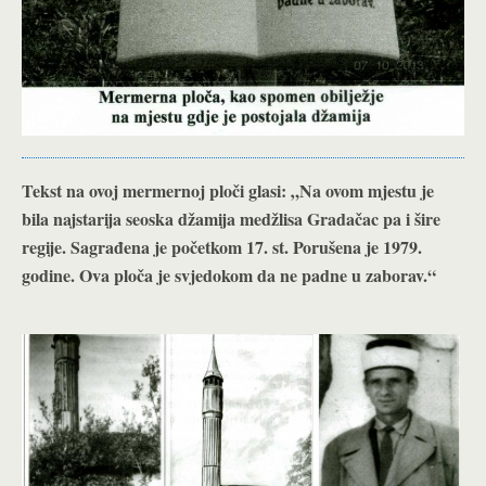
Tekst na ovoj mermernoj ploči glasi: „Na ovom mjestu je
bila najstarija seoska džamija medžlisa Gradačac pa i šire
regije. Sagrađena je početkom 17. st. Porušena je 1979.
godine. Ova ploča je svjedokom da ne padne u zaborav.“