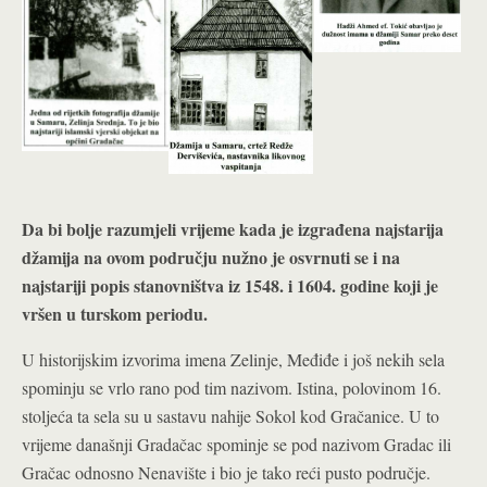
Da bi bolje razumjeli vrijeme kada je izgrađena najstarija
džamija na ovom području nužno je osvrnuti se i na
najstariji popis stanovništva iz 1548. i 1604. godine koji je
vršen u turskom periodu.
U historijskim izvorima imena Zelinje, Međiđe i još nekih sela
spominju se vrlo rano pod tim nazivom. Istina, polovinom 16.
stoljeća ta sela su u sastavu nahije Sokol kod Gračanice. U to
vrijeme današnji Gradačac spominje se pod nazivom Gradac ili
Gračac odnosno Nenavište i bio je tako reći pusto područje.