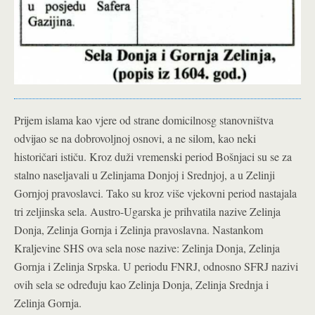
Prijem islama kao vjere od strane domicilnosg stanovništva
odvijao se na dobrovoljnoj osnovi, a ne silom, kao neki
historičari ističu. Kroz duži vremenski period Bošnjaci su se za
stalno naseljavali u Zelinjama Donjoj i Srednjoj, a u Zelinji
Gornjoj pravoslavci. Tako su kroz više vjekovni period nastajala
tri zeljinska sela. Austro-Ugarska je prihvatila nazive Zelinja
Donja, Zelinja Gornja i Zelinja pravoslavna. Nastankom
Kraljevine SHS ova sela nose nazive: Zelinja Donja, Zelinja
Gornja i Zelinja Srpska. U periodu FNRJ, odnosno SFRJ nazivi
ovih sela se određuju kao Zelinja Donja, Zelinja Srednja i
Zelinja Gornja.