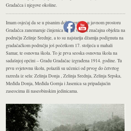
Gradačca i njegove okoline.
Imam osjećaj da se u pisanim dokumentima u javnom prostoru
Gradačca zanemaruje činjenica o dva veoma značajna objekta na
području Zelinje Srednje, a to su najstarija džamija podignuta na
gradačačkom području još početkom 17. stoljeća u mahali
Samar, te osnovna škola. To je prva seoska osnovna škola na
sadašnjoj općini – Gradu Gradačac izgrađena 1914. godine. Tu
prvu svjetovnu školu, polazili su učenici od prvog do četvrtog
razreda iz sela: Zelinja Donja , Zelinja Srednja, Zelinja Srpska,
Međiđa Donja, Međida Gornja i Jasenica sa pripadajućin
zaseocima ili naseobinskim jedinicama.