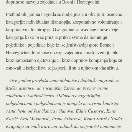
doprinose razvoju zajednica u Bosni i Hercegovini.
Prethodnih godina nagrada se dodjeljivala u okviru tri osnovne
kategorije: individualna filantropija, korporativno volontiranje i
korporativna filantropija. Ove godine su uvedene i nove dvije
kategorije kako bi se pružila prilika svima da nominuju
pojedinke i pojedince koje iz iseljeništva/dijaspore Bosne i
Hercegovine doprinose razvoju zajednica u našoj zemlji, bilo
kroz samostalno djelovanje ili kroz doprinos kompanija koje su
osnovali u iseljeništvu (dijaspori) ili su u njihovom vlasništvu.
– O
ve godine proglašavamo dobitnice i dobitnike nagrade uz
fizičku distancu, ali s jednakim žarom da promoviramo
solidarnost i dobročinstvo. Odluku o ovogodišnjim
pobjednicama i pobjednicima je donijela nezavisna komisija
sastavljena od šest članica i članova. Eddie Čustović, Emir
Kurtić, Erol Mujanović, Jasna Jašarević, Kemo Sarač i Naida
Krupalija su imali izazovan zadatak da ocijene 63 nominacije