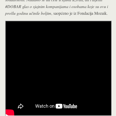
#DOBAR glas o sjajnim kompanijama i osobama koje su ovu i
prošlu godinu učinile boljim
, saopćeno je iz Fondacija Mozaik.