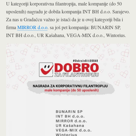
U kategoriji korporativna filantropija, male kompanije (do 50
uposlenih) nagradu je dobila kompanija INT BH d.o.o. Sarajevo.
Za nas u Gradačcu važno je istaći da je u ovoj kategoriji bila i
firma
MIRROR d.o.o
. sa još pet kompanija: BUNARIN SP,
INT BH d.o.o., UR Kašahana, VEGA-MIX d.o.o., Wintorius.