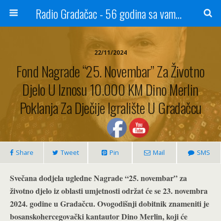
Radio Gradačac - 56 godina sa vama...
22/11/2024
Fond Nagrade “25. Novembar” Za Životno
Djelo U Iznosu 10.000 KM Dino Merlin
Poklanja Za Dječije Igralište U Gradačcu
Share
Tweet
Pin
Mail
SMS
Svečana dodjela ugledne Nagrade “25. novembar” za
životno djelo iz oblasti umjetnosti održat će se 23. novembra
2024. godine u Gradačcu. Ovogodišnji dobitnik znameniti je
bosanskohercegovački kantautor Dino Merlin, koji će