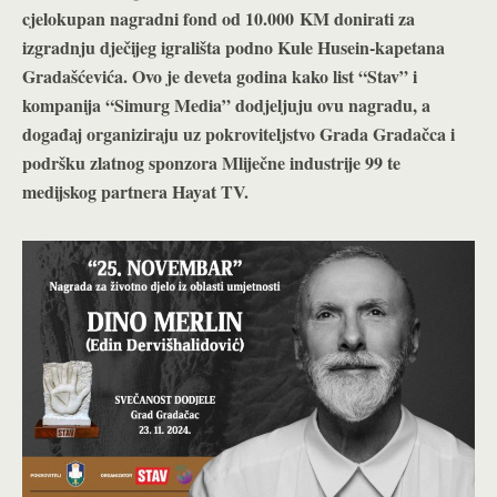
cjelokupan nagradni fond od 10.000 KM donirati za
izgradnju dječijeg igrališta podno Kule Husein-kapetana
Gradašćevića. Ovo je deveta godina kako list “Stav” i
kompanija “Simurg Media” dodjeljuju ovu nagradu, a
događaj organiziraju uz pokroviteljstvo Grada Gradačca i
podršku zlatnog sponzora Mliječne industrije 99 te
medijskog partnera Hayat TV.