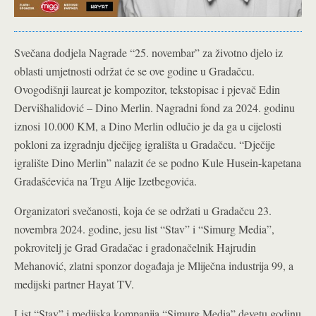
Svečana dodjela Nagrade “25. novembar” za životno djelo iz
oblasti umjetnosti održat će se ove godine u Gradačcu.
Ovogodišnji laureat je kompozitor, tekstopisac i pjevač Edin
Dervišhalidović – Dino Merlin. Nagradni fond za 2024. godinu
iznosi 10.000 KM, a Dino Merlin odlučio je da ga u cijelosti
pokloni za izgradnju dječijeg igrališta u Gradačcu. “Dječije
igralište Dino Merlin” nalazit će se podno Kule Husein-kapetana
Gradašćevića na Trgu Alije Izetbegovića.
Organizatori svečanosti, koja će se održati u Gradačcu 23.
novembra 2024. godine, jesu list “Stav” i “Simurg Media”,
pokrovitelj je Grad Gradačac i gradonačelnik Hajrudin
Mehanović, zlatni sponzor događaja je Mliječna industrija 99, a
medijski partner Hayat TV.
List “Stav” i medijska kompanija “Simurg Media” devetu godinu