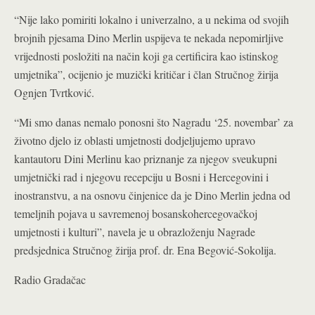
“Nije lako pomiriti lokalno i univerzalno, a u nekima od svojih
brojnih pjesama Dino Merlin uspijeva te nekada nepomirljive
vrijednosti posložiti na način koji ga certificira kao istinskog
umjetnika”, ocijenio je muzički kritičar i član Stručnog žirija
Ognjen Tvrtković.
“Mi smo danas nemalo ponosni što Nagradu ‘25. novembar’ za
životno djelo iz oblasti umjetnosti dodjeljujemo upravo
kantautoru Dini Merlinu kao priznanje za njegov sveukupni
umjetnički rad i njegovu recepciju u Bosni i Hercegovini i
inostranstvu, a na osnovu činjenice da je Dino Merlin jedna od
temeljnih pojava u savremenoj bosanskohercegovačkoj
umjetnosti i kulturi”, navela je u obrazloženju Nagrade
predsjednica Stručnog žirija prof. dr. Ena Begović-Sokolija.
Radio Gradačac