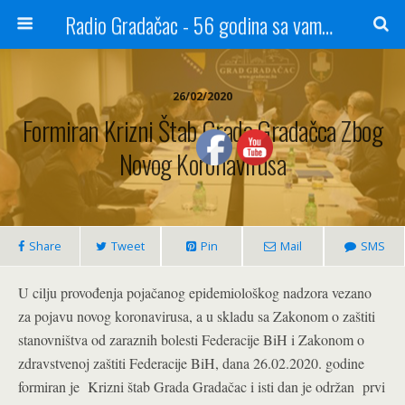
Radio Gradačac - 56 godina sa vama...
26/02/2020
Formiran Krizni Štab Grada Gradačca Zbog
Novog Koronavirusa
Share
Tweet
Pin
Mail
SMS
U cilju provođenja pojačanog epidemiološkog nadzora vezano
za pojavu novog koronavirusa, a u skladu sa Zakonom o zaštiti
stanovništva od zaraznih bolesti Federacije BiH i Zakonom o
zdravstvenoj zaštiti Federacije BiH, dana 26.02.2020. godine
formiran je Krizni štab Grada Gradačac i isti dan je održan prvi