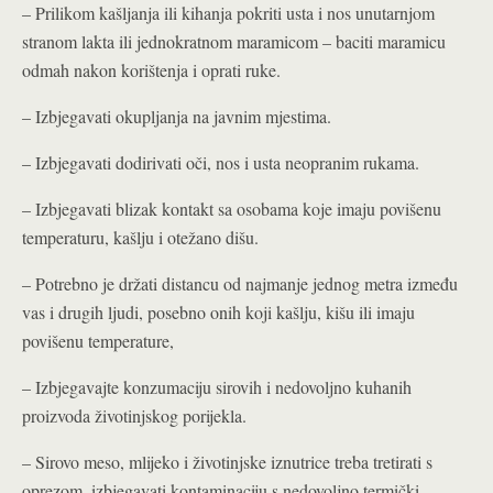
– Prilikom kašljanja ili kihanja pokriti usta i nos unutarnjom
stranom lakta ili jednokratnom maramicom – baciti maramicu
odmah nakon korištenja i oprati ruke.
– Izbjegavati okupljanja na javnim mjestima.
– Izbjegavati dodirivati oči, nos i usta neopranim rukama.
– Izbjegavati blizak kontakt sa osobama koje imaju povišenu
temperaturu, kašlju i otežano dišu.
– Potrebno je držati distancu od najmanje jednog metra između
vas i drugih ljudi, posebno onih koji kašlju, kišu ili imaju
povišenu temperature,
– Izbjegavajte konzumaciju sirovih i nedovoljno kuhanih
proizvoda životinjskog porijekla.
– Sirovo meso, mlijeko i životinjske iznutrice treba tretirati s
oprezom, izbjegavati kontaminaciju s nedovoljno termički