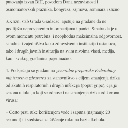
putovanja izvan BiH, povodom Dana nezavisnosti i
osmomartovskih praznika, kongresa, sajmova, seminara i slično.
3.Krizni štab Grada Gradačac, apeluje na građane da ne
podliježu neprovjerenim informacijama i panici. Smatra da je u
ovom momentu potrebna i neophodna maksimalna odgovornost,
saradnja i zajedništvo kako zdravstvenih institucija i ustanova,
tako i drugih javnih institucija na svim nivoima vlasti, medija,
kao i svakog građanina pojedinačno.
4. Podsjećaju se građani na
generalne preporuke Federalnog
ministarstva zdravstva
za stanovništvo s ciljem smanjenja rizika
od akutnih respiratornih i drugih infekcija (poput gripe), čija je
sezona u toku, a koji se odnose i na smanjenje rizika od korona
virusa:
– Često prati ruke korištenjem vode i sapuna (najmanje 20
sekundi) ili sredstava za čišćenje ruku na bazi alkohola.