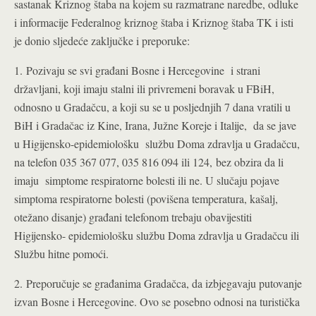
sastanak Kriznog štaba na kojem su razmatrane naredbe, odluke
i informacije Federalnog kriznog štaba i Kriznog štaba TK i isti
je donio sljedeće zaključke i preporuke:
1. Pozivaju se svi građani Bosne i Hercegovine i strani
državljani, koji imaju stalni ili privremeni boravak u FBiH,
odnosno u Gradačcu, a koji su se u posljednjih 7 dana vratili u
BiH i Gradačac iz Kine, Irana, Južne Koreje i Italije, da se jave
u Higijensko-epidemiološku službu Doma zdravlja u Gradačcu,
na telefon 035 367 077, 035 816 094 ili 124, bez obzira da li
imaju simptome respiratorne bolesti ili ne. U slučaju pojave
simptoma respiratorne bolesti (povišena temperatura, kašalj,
otežano disanje) građani telefonom trebaju obavijestiti
Higijensko- epidemiološku službu Doma zdravlja u Gradačcu ili
Službu hitne pomoći.
2. Preporučuje se građanima Gradačca, da izbjegavaju putovanje
izvan Bosne i Hercegovine. Ovo se posebno odnosi na turistička