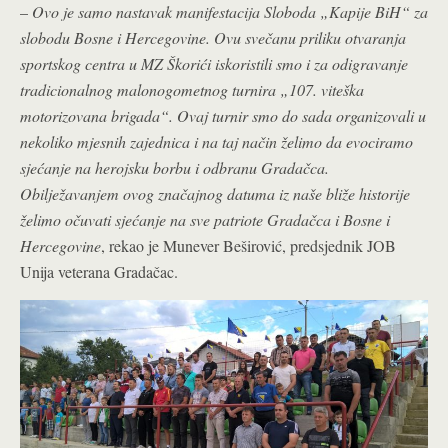
–
Ovo je samo nastavak manifestacija Sloboda „Kapije BiH“ za
slobodu Bosne i Hercegovine. Ovu svečanu priliku otvaranja
sportskog centra u MZ Škorići iskoristili smo i za odigravanje
tradicionalnog malonogometnog turnira „107. viteška
motorizovana brigada“. Ovaj turnir smo do sada organizovali u
nekoliko mjesnih zajednica i na taj način želimo da evociramo
sjećanje na herojsku borbu i odbranu Gradačca.
Obilježavanjem ovog značajnog datuma iz naše bliže historije
želimo očuvati sjećanje na sve patriote Gradačca i Bosne i
Hercegovine
, rekao je Munever Beširović, predsjednik JOB
Unija veterana Gradačac.