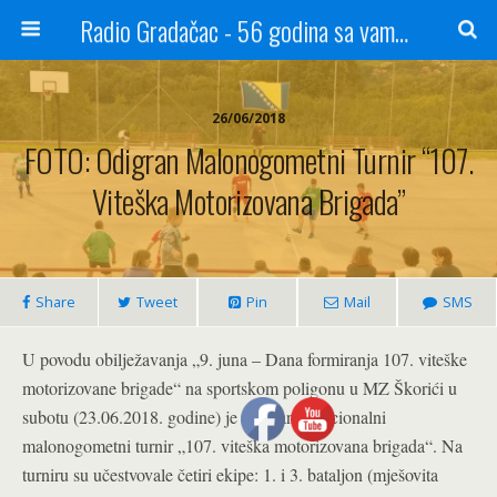
Radio Gradačac - 56 godina sa vama...
26/06/2018
FOTO: Odigran Malonogometni Turnir “107.
Viteška Motorizovana Brigada”
Share
Tweet
Pin
Mail
SMS
U povodu obilježavanja „9. juna – Dana formiranja 107. viteške
motorizovane brigade“ na sportskom poligonu u MZ Škorići u
subotu (23.06.2018. godine) je odigran tradicionalni
malonogometni turnir „107. viteška motorizovana brigada“. Na
turniru su učestvovale četiri ekipe: 1. i 3. bataljon (mješovita