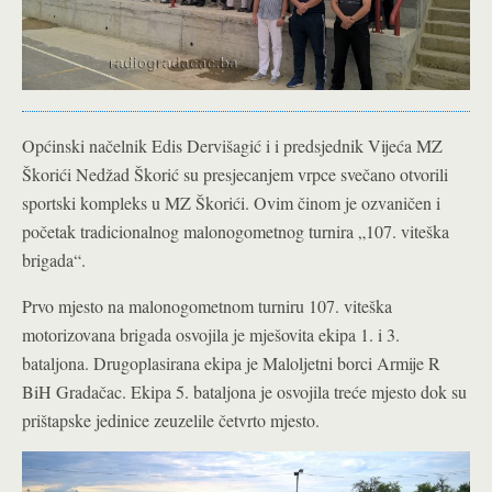
Općinski načelnik Edis Dervišagić i i predsjednik Vijeća MZ
Škorići Nedžad Škorić su presjecanjem vrpce svečano otvorili
sportski kompleks u MZ Škorići. Ovim činom je ozvaničen i
početak tradicionalnog malonogometnog turnira „107. viteška
brigada“.
Prvo mjesto na malonogometnom turniru 107. viteška
motorizovana brigada osvojila je mješovita ekipa 1. i 3.
bataljona. Drugoplasirana ekipa je Maloljetni borci Armije R
BiH Gradačac. Ekipa 5. bataljona je osvojila treće mjesto dok su
prištapske jedinice zeuzelile četvrto mjesto.