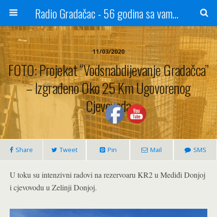
Radio Gradačac - 56 godina sa vama...
11/03/2020
FOTO: Projekat “Vodsnabdijevanje Gradačca”
– Izgrađeno Oko 25 Km Ugovorenog
Cjevovoda
Share
Tweet
Pin
Mail
SMS
U toku su intenzivni radovi na rezervoaru KR2 u Mediđi Donjoj
i cjevovodu u Zelinji Donjoj.