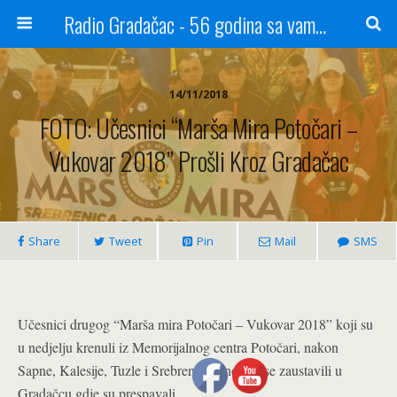
Radio Gradačac - 56 godina sa vama...
14/11/2018
FOTO: Učesnici “Marša Mira Potočari –
Vukovar 2018” Prošli Kroz Gradačac
Share
Tweet
Pin
Mail
SMS
Učesnici drugog “Marša mira Potočari – Vukovar 2018” koji su
u nedjelju krenuli iz Memorijalnog centra Potočari, nakon
Sapne, Kalesije, Tuzle i Srebrenika sinoć su se zaustavili u
Gradačcu gdje su prespavali.