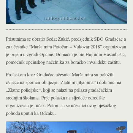
Prisutnima se obratio Sedat Zukić, predsjednik SBO Gradačac a
za učesnike “Marša mira Potočari – Vukovar 2018” organizovan
je prijem u zgradi Općine. Domaćin je bio Hajrudin Hasanbašić,
pomoćnik općinskog načelnika za boračko-invalidsku zaštitu.
Prolaskom kroz Gradačac učesnici Marša mira su položili
cvijeće na spomen-obilježje „Zlatnim ljiljanima“ i dobitnicima
„Zlatne policijske“, koji se nalazi na prilazu gradačačkim
srednjim školama.
Prije polaska na sljedeće odredište
organizovan je ručak. Potom su se učesnici ovog pješačkog
pohoda uputili ka Odžaku.