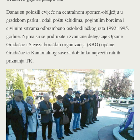
Danas su položili cvijeće na centralnom spomen-obilježju u
gradskom parku i odali poštu šehidima, poginulim borcima i
civilnim žrtvama odbrambeno-oslobodilačkog rata 1992-1995.
godine. Njima su se pridružile i zvanične delegacije Općine
Gradačac i Saveza boračkih organizacija (SBO) općine
Gradačac te Kantonalnog saveza dobitnika najvećih ratnih
priznanja TK.