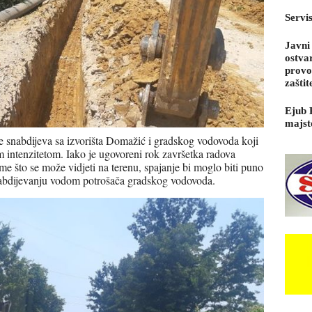
Servi
Javni
ostva
provo
zaštit
Ejub 
majst
e snabdijeva sa izvorišta Domažić i gradskog vodovoda koji
 intenzitetom. Iako je ugovoreni rok završetka radova
 što se može vidjeti na terenu, spajanje bi moglo biti puno
 snabdijevanju vodom potrošača gradskog vodovoda.