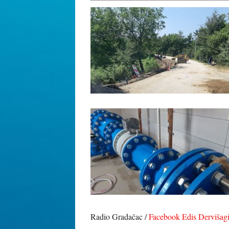
Radio Gradačac /
Facebook Edis Dervišag