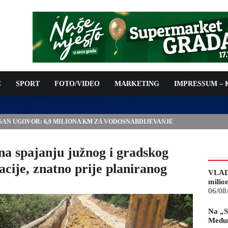
C
SPORT
FOTO/VIDEO
MARKETING
IMPRESSUM –
ISAN UGOVOR: 6,9 MILIONA KM ZA VODOSNABDIJEVANJE
 spajanju južnog i gradskog
cije, znatno prije planiranog
VLAD
milio
06/08
Na „S
Međun