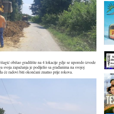
šagić obišao gradilište na 4 lokacije gdje se uporedo izvode
ga svoja zapažanja je podijelio sa građanima na svojoj
da će radovi biti okončani znatno prije rokova.