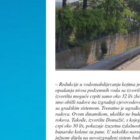
–
Redukcije u vodosnabdijevanju kojima je 
opadanja nivoa podzemnih voda sa izvorišt
izvorišta moguće crpiti samo oko 32 l/s z
smo obišli radove na izgradnji cjevovodovo
sa gradskim sistemom. Trenutno je ugrađ
radova. Ovom dinamikom, ukoliko ne bude n
rokova. Takođe, izvorište Domažić, s kojeg 
crpi oko 30 l/s, pokazuje izuzetnu izdašn
bunarske kolone su pune. U nekoliko nare
južnom dijelu na novoizgrađeni sistem bu