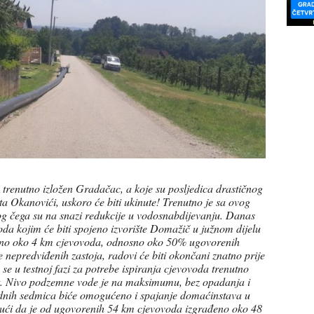
trenutno izložen Gradačac, a koje su posljedica drastičnog
a Okanovići, uskoro će biti ukinute! Trenutno je sa ovog
bog čega su na snazi redukcije u vodosnabdijevanju. Danas
da kojim će biti spojeno izvorište Domažič u južnom dijelu
eno oko 4 km cjevovoda, odnosno oko 50% ugov
orenih
epredviđenih zastoja, radovi će biti okončani znatno prije
se u testnoj fazi za potrebe ispiranja cjevovoda trenutno
ost. Nivo podzemne vode je na maksimumu, bez opadanja i
dnih sedmica biće omogućeno i spajanje domaćinstava u
dući da je od ugovorenih 54 km cjevovoda izgrađeno oko 48