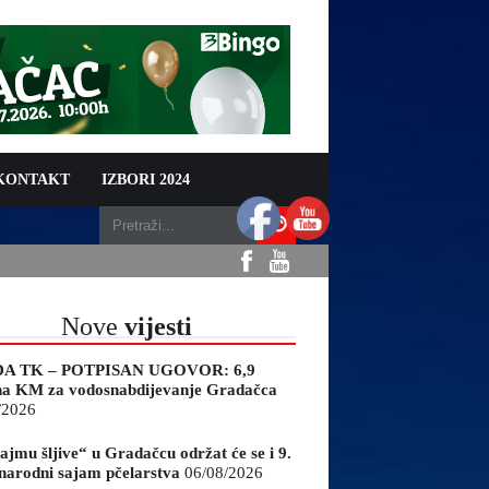
 KONTAKT
IZBORI 2024
Nove
vijesti
A TK – POTPISAN UGOVOR: 6,9
na KM za vodosnabdijevanje Gradačca
/2026
ajmu šljive“ u Gradačcu održat će se i 9.
arodni sajam pčelarstva
06/08/2026