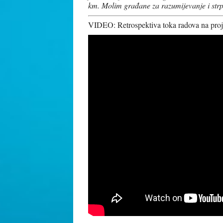
km. Molim građane za razumijevanje i strp
VIDEO: Retrospektiva toka radova na proj