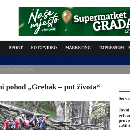
C
SPORT
FOTO/VIDEO
MARKETING
IMPRESSUM –
PODNOŠENJE ZAHTJEVA ZA OSTVARIVANJE PRAVA NA
 TROŠKOVA PROVOĐENJA PROGRAMA PREVENTIVNIH MJERA
 KOZA
ni pohod „Grebak – put života“
Servi
Javni
ostva
provo
zaštit