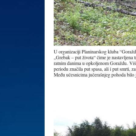
U organizaciji Planinarskog kluba “Goražd
„Grebak – put života“ čime je nastavljena t
ratnim danima u opkoljenom Goraždu.
Viš
periodu značila put spasa, ali i put smrti, z
Među učesnicima jučerašnjeg pohoda bilo j