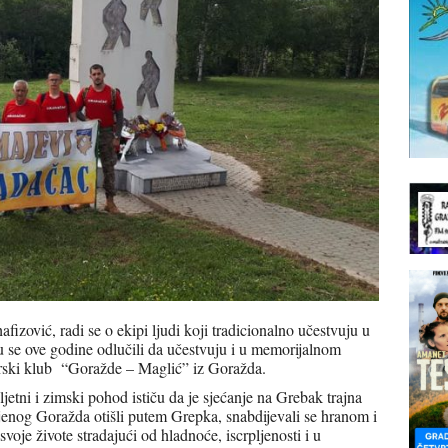
zović, radi se o ekipi ljudi koji tradicionalno učestvuju u
se ove godine odlučili da učestvuju i u memorijalnom
rski klub “Goražde – Maglić” iz Goražda.
ljetni i zimski pohod ističu da je sjećanje na Grebak trajna
enog Goražda otišli putem Grepka, snabdijevali se hranom i
voje živote stradajući od hladnoće, iscrpljenosti i u