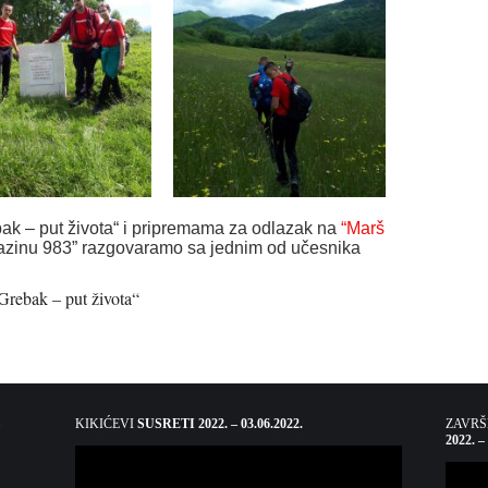
ak – put života“ i pripremama za odlazak na
“Marš
gazinu 983” razgovaramo sa jednim od učesnika
Grebak – put života“
KIKIĆEVI
SUSRETI 2022. – 03.06.2022.
ZAVR
2022. –