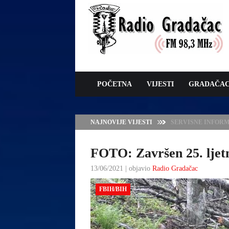
POČETNA
VIJESTI
GRADAČA
NAJNOVIJE VIJESTI
JAVNI POZIV ZA 
SUFINANSIRANJE
ZAŠTITE OVACA I
FOTO: Završen 25. ljet
13/06/2021 | objavio
Radio Gradačac
FBIH/BIH