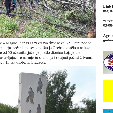
Ejub 
majst
“Pres
03/08
Agrom
godin
e – Maglić” danas sa završava dvodnevni 25. ljetni pohod
radicija sjećanja na sve ono što je Grebak značio u najtežim
e od 50 učesnika jučer je prešlo dionicu koja je u tom
austavljajući se na mjestu stradanja i odajući počast žrtvama.
e i 15-tak osoba iz Gradačca.