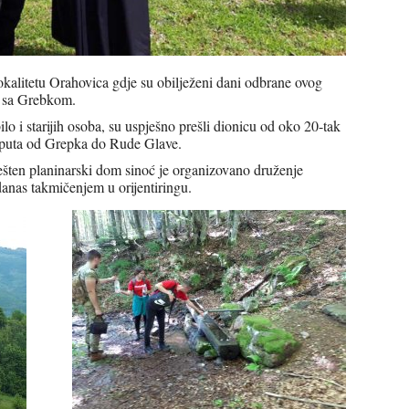
okalitetu Orahovica gdje su obilježeni dani odbrane ovog
an sa Grebkom.
lo i starijih osoba, su uspješno prešli dionicu od oko 20-tak
g puta od Grepka do Rude Glave.
šten planinarski dom sinoć je organizovano druženje
danas takmičenjem u orijentiringu.