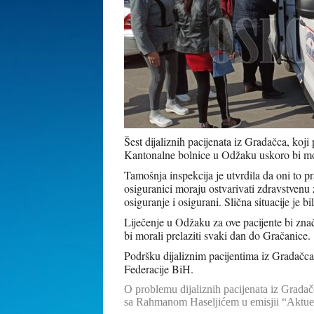
Šest dijaliznih pacijenata iz Gradačca, koji
Kantonalne bolnice u Odžaku uskoro bi mo
Tamošnja inspekcija je utvrdila da oni to 
osiguranici moraju ostvarivati zdravstvenu
osiguranje i osigurani. Slična situacije je bi
Liječenje u Odžaku za ove pacijente bi zna
bi morali prelaziti svaki dan do Gračanice.
Podršku dijaliznim pacijentima iz Gradačca d
Federacije BiH.
O problemu dijaliznih pacijenata iz Grada
sa Rahmanom Haseljićem u emisjii “Aktue