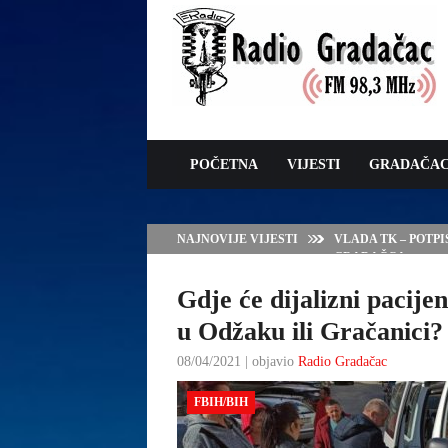
POČETNA
VIJESTI
GRADAČA
NAJNOVIJE VIJESTI
VLADA TK – POTP
GRADAČCA
Gdje će dijalizni pacijen
u Odžaku ili Gračanici?
08/04/2021 | objavio
Radio Gradačac
FBIH/BIH