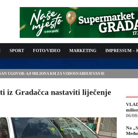
C
SPORT
FOTO/VIDEO
MARKETING
IMPRESSUM –
ISAN UGOVOR: 6,9 MILIONA KM ZA VODOSNABDIJEVANJE
ti iz Gradačca nastaviti liječenje
VLAD
milio
06/08
Na „S
Međun