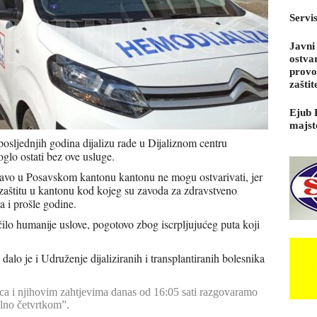
Servi
Javni
ostva
provo
zaštit
Ejub 
majst
 posljednjih godina dijalizu rade u Dijaliznom centru
glo ostati bez ove usluge.
pravo u Posavskom kantonu kantonu ne mogu ostvarivati, jer
 zaštitu u kantonu kod kojeg su zavoda za zdravstveno
la i prošle godine.
čilo humanije uslove, pogotovo zbog iscrpljujućeg puta koji
alo je i Udruženje dijaliziranih i transplantiranih bolesnika
čca i njihovim zahtjevima danas od 16:05 sati razgovaramo
lno četvrtkom”.