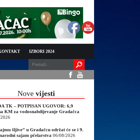
 KONTAKT
IZBORI 2024
Nove
vijesti
A TK – POTPISAN UGOVOR: 6,9
na KM za vodosnabdijevanje Gradačca
/2026
ajmu šljive“ u Gradačcu održat će se i 9.
arodni sajam pčelarstva
06/08/2026