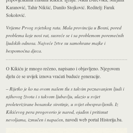
Karanović, Tahir Nikšić, Danilo Stojković. Reditelj: Faruk
Sokolović.
Vrijeme Prvog svjetskog rata. Mala provincija u Bosni, pored
problema koje nosi rat, susreće se i sa problemom poremećnih
ljudskih odnosa. Najveće žrtve su samohrane majke i
bespomoćna djeca.
O Kikiću je mnogo rečeno, napisano i objavljeno. Njegovom
djelu će se uvijek iznova vraćati buduće generacije.
–
Rijetko je ko na ovom našem tlu s takvim poznavanjem ljudi i
njihovog života i s takvom ljubavlju, ulazio u svijet
proleterizirane bosanske sirotinje, u svijet obespravljenih. Iz
Kikićevog pera progovorio je narod, ojađen i pritisnut
nevoljama, izmučen i napaćen
, navodi web portal Historija.ba.