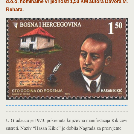
d.o.o. nominalne vrijednosti 1,50 KM autora Davora M.
Rehara.
U Gradačcu je 1973. pokrenuta književna manifestacija Kikićevi
susreti. Naziv “Hasan Kikić” je dobila Nagrada za prosvjetne