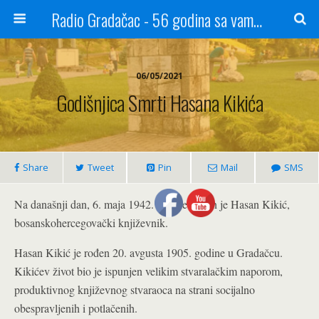
Radio Gradačac - 56 godina sa vama...
06/05/2021
Godišnjica Smrti Hasana Kikića
Share
Tweet
Pin
Mail
SMS
Na današnji dan, 6. maja 1942. godine ubijen je Hasan Kikić,
bosanskohercegovački književnik.
Hasan Kikić je rođen 20. avgusta 1905. godine u Gradačcu.
Kikićev život bio je ispunjen velikim stvaralačkim naporom,
produktivnog književnog stvaraoca na strani socijalno
obespravljenih i potlačenih.