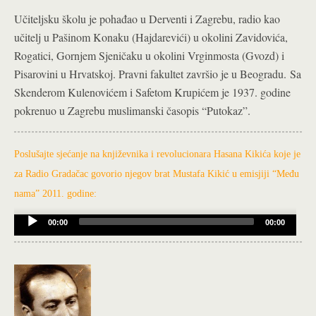
Učiteljsku školu je pohađao u Derventi i Zagrebu, radio kao
učitelj u Pašinom Konaku (Hajdarevići) u okolini Zavidovića,
Rogatici, Gornjem Sjeničaku u okolini Vrginmosta (Gvozd) i
Pisarovini u Hrvatskoj. Pravni fakultet završio je u Beogradu.
Sa
Skenderom Kulenovićem i Safetom Krupićem je 1937. godine
pokrenuo u Zagrebu muslimanski časopis “Putokaz”.
Poslušajte sjećanje na književnika i revolucionara Hasana Kikića koje je
za Radio Gradačac govorio njegov brat Mustafa Kikić u emisjiji “Među
nama” 2011. godine:
Audio
00:00
00:00
Player