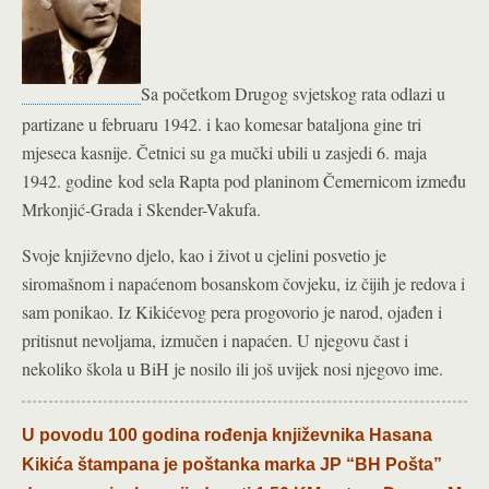
Sa početkom Drugog svjetskog rata odlazi u
partizane u februaru 1942. i kao komesar bataljona gine tri
mjeseca kasnije. Četnici su ga mučki ubili u zasjedi 6. maja
1942. godine kod sela Rapta pod planinom Čemernicom između
Mrkonjić-Grada i Skender-Vakufa.
Svoje književno djelo, kao i život u cjelini posvetio je
siromašnom i napaćenom bosanskom čovjeku, iz čijih je redova i
sam ponikao. Iz Kikićevog pera progovorio je narod, ojađen i
pritisnut nevoljama, izmučen i napaćen. U njegovu čast i
nekoliko škola u BiH je nosilo ili još uvijek nosi njegovo ime.
U povodu 100 godina rođenja književnika Hasana
Kikića štampana je poštanka marka JP “BH Pošta”