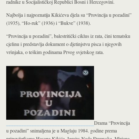
radnike u Socijalističkoj Republici Bosni i Hercegovini.
Najbolja i najpoznatija Kikićeva djela su “Provincija u pozadini”
(1935), “Ho-ruk” (1936) i “Bukve” (1938).
“Provincija u pozadini”, balestritički ciklus iz rata, čini tematsku
cjelinu i predstavlja dokument o djetinjstvu pisca i njegovih
vršnjaka, o teškim godinama Prvog svjetskog rata.
Drama “Provincija
u pozadini” snimaljena je u Maglaju 1984. godine prema
pripovijetkama Hasana Kikića. Igraju: Nada Đurevska, Mirjana