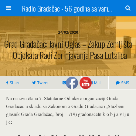
Radio Gradačac - 56 godina sa vama...
24/02/2020
Grad Gradačac: Javni Oglas – Zakup Zemljišta
I Objekata Radi Zbrinjavanja Pasa Lutalica
Share
Tweet
Pin
Mail
SMS
Na osnovu člana 7. Statutarne Odluke o organizaciji Grada
Gradačac u skladu sa Zakonom o Gradu Gradačac („Službeni
glasnik Grada Gradačac„ broj : 1/19) gradonačelnik o b j a v lj u
:
j e