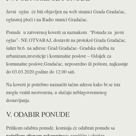
Javni oglas će biti objavljen na web stranici Grada Gradačac,
oglasnoj ploči i na Radio stanici Gradačac.
Ponude u zatvorenoj koverti sa naznakom “Ponuda za javni
oglas”- NE OTVARAJ, dostaviti na protokol Grada Gradačac,
šalter br.6. na adresu: Grad Gradačac- Gradska služba za
urbanizam,investicije i komunalne poslove – Odsijek za
komunalne poslove,Gradačac, neposredno ili poštom, najkasnije
do 03.03.2020.godine do 12.00 sati.
Na koverti je potrebno naznačiti tačnu adresu kako bi se ista
mogla vratiti neotvorena, u slučaju neblagovremenog
dostavljanja.
V. ODABIR PONUDE
Prilikom odabira ponude, komisija će odabrati ponudu sa
najnižom cijenom zakupnine
za zemljište i objekte.