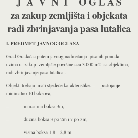
J A V N I O G L A S
za zakup zemljišta i objekata
radi zbrinjavanja pasa lutalica
I. PREDMET JAVNOG OGLASA
Grad Gradačac putem javnog nadmetanja- pisanih ponuda
uzima u zakup zemljište površine cca 3.000 m2 sa objektima,
radi zbrinjavanje pasa lutalica ­.
Objekti trebaju imati sljedeće karakteristike: – postojanje
minimalno 10 boksova,
– min.širina boksa 3m,
– dužina boksa 3 po 2m i 7 po 3m,
– visina boksa 1,8 – 2,8 m