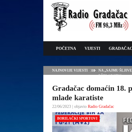
POČETNA
VIJESTI
GRADAČA
NAJNOVIJE VIJESTI
NA „SAJMU ŠLJIV
PČELARSTVA
Gradačac domaćin 18. p
mlade karatiste
22/06/2023 | objavio
Radio Gradačac
BORILAČKI SPORTOVI