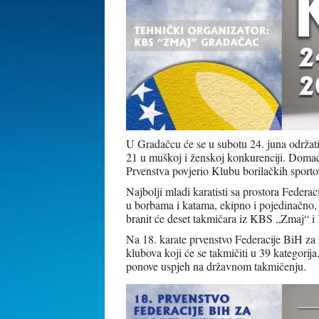
U Gradačcu će se u subotu 24. juna održat
21 u muškoj i ženskoj konkurenciji. Domaći
Prvenstva povjerio Klubu borilačkih spor
Najbolji mladi karatisti sa prostora Federa
u borbama i katama, ekipno i pojedinačno,
branit će deset takmičara iz KBS „Zmaj“ 
Na 18. karate prvenstvo Federacije BiH za 
klubova koji će se takmičiti u 39 kategorija.
ponove uspjeh na državnom takmičenju.