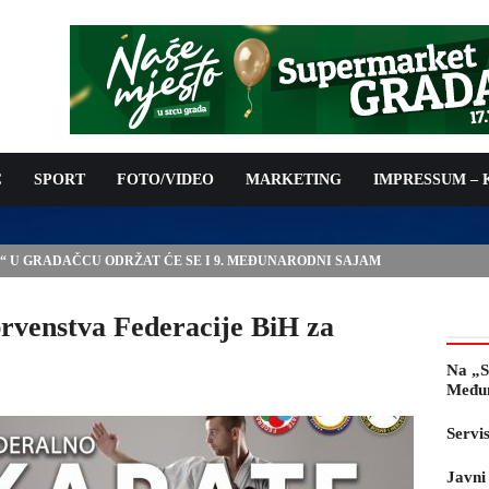
C
SPORT
FOTO/VIDEO
MARKETING
IMPRESSUM –
E“ U GRADAČCU ODRŽAT ĆE SE I 9. MEĐUNARODNI SAJAM
rvenstva Federacije BiH za
Na „S
Međun
Servi
Javni