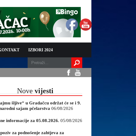
 KONTAKT
IZBORI 2024
Nove
vijesti
ajmu šljive“ u Gradačcu održat će se i 9.
arodni sajam pčelarstva
06/08/2026
sne informacije za 05.08.2026.
05/08/2026
 poziv za podnošenje zahtjeva za