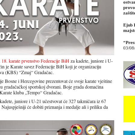
ostva
provo
zaštit
Ejub 
majst
“Pres
03/08
i
18. karate prvenstvo Federacije BiH
za kadete, juniore i U-
n je Karate savez Federacije BiH koji je organizaciju
tova (KBS) “Zmaj“ Gradačac.
cije Bosne i Hercegovine prezentovat će svoje karate vještine
 u gradačačkoj sportskoj dvorani. Boje grada domaćina
i Karate kluba „Tempo“ Gradačac.
kadete, juniore i U-21 učestvovat će 327 takmičara iz 67
 Najuspješniji će dobiti priznanja i medalje ali i priliku da