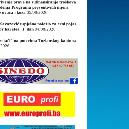
rivanje prava na sufinansiranje troškova
đenja Programa preventivnih mjera
e ovaca i koza
05/08/2026
Kavazović uspješno položio za crni pojas,
or karatea 1. dan
04/08/2026
retači” na putevima Tuzlanskog kantona
/2026